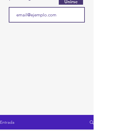
Unirse
Entrada