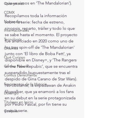
que ya vimos en ‘The Mandalorian’). 
Columnistas
CDMX
Recopilamos toda la información 
Nacionales
sobre la serie: fecha de estreno, 
sinopsis, reparto, tráiler y todo lo que 
Internacionales
se sabe hasta el momento. El proyecto 
Tecnología
fue anunciado en 2020 como uno de 
los tres spin-off de 'The Mandalorian' 
Chismes
junto con 'El libro de Boba Fett', ya 
Qué Curioso
disponible en Disney+, y ‘The Rangers 
Gómez Palacio
of the New Repubic', que se encuentra 
suspendido (supuestamente tras el 
Comics Derechairos
despido de Gina Carano de Star Wars). 
Fragmentos de la Historia
No obstante, la expadawan de Anakin 
Skywalker, que ya enamoró a los fans 
Durango
en su debut en la serie protagonizada 
Titulares en Inicio
por Pedro Pascal, por fin tiene su 
propia serie.
Coahuila