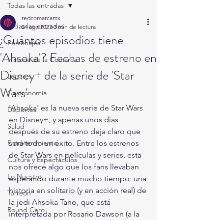
Todas las entradas
redcomarcamx
Todas las entradas
24 ago 2023
3 min de lectura
¿Cuántos episodios tiene
Personajes
'Ahsoka'? Fechas de estreno en
Historia de la Comarca
Disney+ de la serie de 'Star
Lugares
Wars'
Gastronomía
'Ahsoka' es la nueva serie de Star Wars 
Deportes
en Disney+, y apenas unos días 
Salud
después de su estreno deja claro que 
Entretenimiento
será todo un éxito. Entre los estrenos 
de Star Wars en películas y series, esta 
Cultura y Espectáculos
nos ofrece algo que los fans llevaban 
Lo Nuestro
esperando durante mucho tiempo: una 
historia en solitario (y en acción real) de 
Torreón
la jedi Ahsoka Tano, que está 
Round Cero
interpretada por Rosario Dawson (a la 