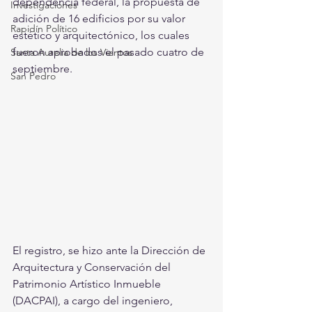
dependencia federal, la propuesta de 
Investigaciones
adición de 16 edificios por su valor 
Rapidín Político
estético y arquitectónico, los cuales 
fueron aprobados el pasado cuatro de 
Santa Aurelia de los Vientos
septiembre. 
San Pedro
El registro, se hizo ante la Dirección de 
Arquitectura y Conservación del 
Patrimonio Artístico Inmueble 
(DACPAI), a cargo del ingeniero, 