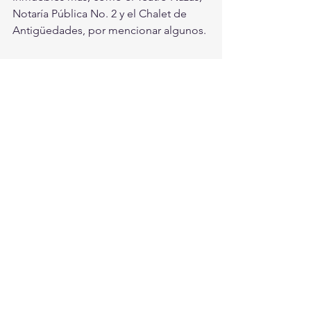
Notaría Pública No. 2 y el Chalet de 
Antigüedades, por mencionar algunos.
Los trece monumentos o esculturas 
que se pide anexar, serían el Manto de 
la Virgen, La Vendimia, El Caballito, 
Torreón al Porvenir, Juan Pablo II, La 
Tolvanera, Espiga Amarilla, La 
Soldadera, Don Quijote y Sancho 
Panza, entre otros.
“A pesar de que Torreón es una de las 
ciudades más jóvenes del país, 
diferentes órganos han señalado la 
riqueza arquitectónica con la que 
cuenta su Centro Histórico, gracias a la 
mezcla de diferentes etnias”, señaló, 
Galván Camacho.