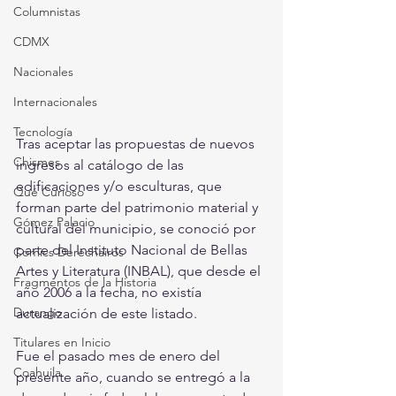
Columnistas
CDMX
Nacionales
Internacionales
Tecnología
Tras aceptar las propuestas de nuevos 
Chismes
ingresos al catálogo de las 
edificaciones y/o esculturas, que 
Qué Curioso
forman parte del patrimonio material y 
Gómez Palacio
cultural del municipio, se conoció por 
parte del Instituto Nacional de Bellas 
Comics Derechairos
Artes y Literatura (INBAL), que desde el 
Fragmentos de la Historia
año 2006 a la fecha, no existía 
Durango
actualización de este listado.
Titulares en Inicio
Fue el pasado mes de enero del 
Coahuila
presente año, cuando se entregó a la 