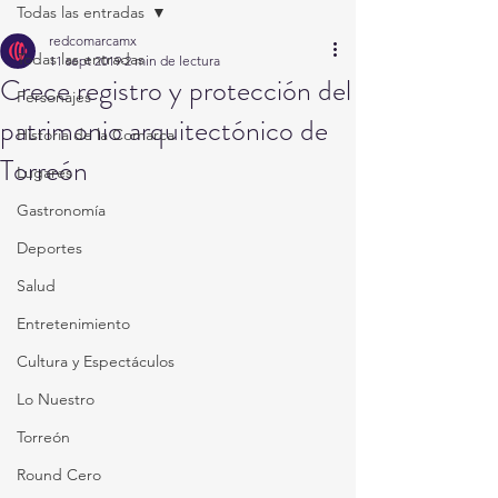
Todas las entradas
redcomarcamx
Todas las entradas
11 sept 2019
2 min de lectura
Crece registro y protección del
Personajes
patrimonio arquitectónico de
Historia de la Comarca
Torreón
Lugares
Gastronomía
Deportes
Salud
Entretenimiento
Cultura y Espectáculos
Lo Nuestro
Torreón
Round Cero