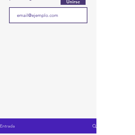
Unirse
Entrada