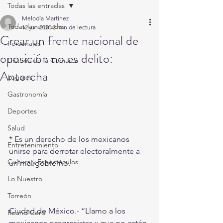
Todas las entradas
Melodía Martínez
Todas las entradas
12 jun 2020
2 min de lectura
Crear un frente nacional de
Personajes
oposición no es delito:
Historia de la Comarca
Antorcha
Lugares
Gastronomía
Deportes
Salud
* Es un derecho de los mexicanos 
Entretenimiento
unirse para derrotar electoralmente a 
Cultura y Espectáculos
un mal gobierno.
Lo Nuestro
Torreón
Ciudad de México.- “Llamo a los 
Round Cero
mexicanos progresistas y que no estén 