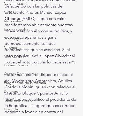
Columnistas
de acuerdo con las políticas del 
CDMX
presidente Andrés Manuel López 
Obrador (AMLO), a que con valor 
Nacionales
manifestemos abiertamente nuestras 
Internacionales
diferencias con él y con su política, y 
que nos preparemos a ganar 
Tecnología
democráticamente las lides 
Chismes
democráticas que se avecinan. Si el 
voto popular llevó a López Obrador al 
Qué Curioso
poder, el voto popular lo debe sacar”.
Gómez Palacio
Comics Derechairos
Así lo manifestó el dirigente nacional 
del Movimiento Antorchista, Aquiles 
Fragmentos de la Historia
Córdova Morán, quien -con relación al 
Durango
presunto Bloque Opositor Amplio 
(BOA) que descalificó el presidente de 
Titulares en Inicio
la República-, aseguró que es correcto 
Coahuila
definirse a favor o en contra del 