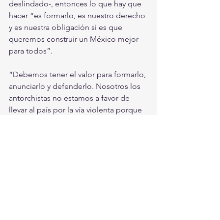
deslindado-, entonces lo que hay que 
hacer “es formarlo, es nuestro derecho 
y es nuestra obligación si es que 
queremos construir un México mejor 
para todos”.
“Debemos tener el valor para formarlo, 
anunciarlo y defenderlo. Nosotros los 
antorchistas no estamos a favor de 
llevar al país por la vía violenta porque 
eso sería un retroceso en la vida del 
país. Los antorchistas llamamos a 
formar un frente que diga las cosas 
con valor y trabaje en consecuencia: 
debemos ganar las lides democráticas 
que se avecinan porque si el voto 
popular llevó a López Obrador al 
poder, entonces el voto popular debe 
sacarlo de ahí”.