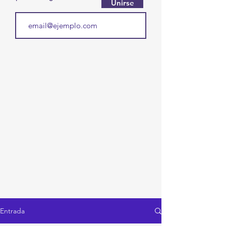
Unirse
Entrada