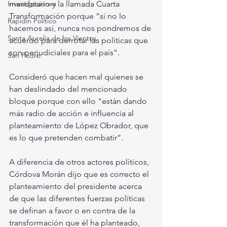
Investigaciones
mandatario y la llamada Cuarta 
Transformación porque “si no lo 
Rapidín Político
hacemos así, nunca nos pondremos de 
Santa Aurelia de los Vientos
acuerdo para derrotar las políticas que 
son perjudiciales para el país”.
San Pedro
Consideró que hacen mal quienes se 
han deslindado del mencionado 
bloque porque con ello “están dando 
más radio de acción e influencia al 
planteamiento de López Obrador, que 
es lo que pretenden combatir”.
A diferencia de otros actores políticos, 
Córdova Morán dijo que es correcto el 
planteamiento del presidente acerca 
de que las diferentes fuerzas políticas 
se definan a favor o en contra de la 
transformación que él ha planteado, 