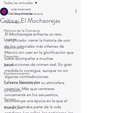
Todas las entradas
redcomarcamx
Todas las entradas
31 may
2 min de lectura
Crítica: El Mochaorejas
Personajes
Historia de la Comarca
El Mochaorejas
 enfrenta un reto 
Lugares
complicado: narrar la historia de uno 
de los criminales más infames de 
Gastronomía
México sin caer en la glorificación que 
Deportes
suele acompañar a muchas 
producciones de crimen real. En gran 
Salud
medida lo consigue, aunque no sin 
Entretenimiento
algunas contradicciones.
Cultura y Espectáculos
La serie destaca por su atmósfera 
opresiva. Más que centrarse 
Lo Nuestro
únicamente en los secuestros, 
Torreón
reconstruye una época en la que el 
miedo formaba parte de la vida 
Round Cero
cotidiana. Las calles, los noticieros, las 