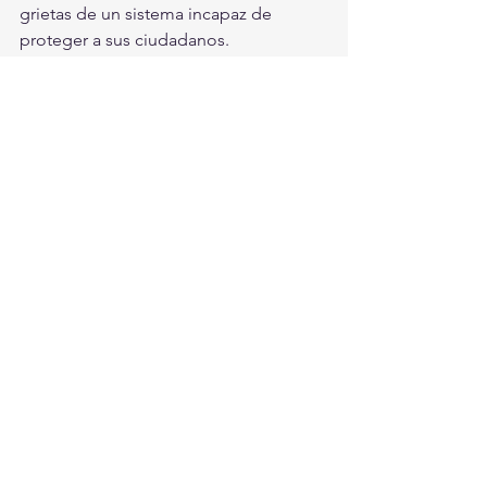
grietas de un sistema incapaz de 
proteger a sus ciudadanos.
Calificación: 7.5/10
No es una obra maestra del género ni 
alcanza la complejidad de las mejores 
series de crimen real, pero sí logra 
algo valioso: recordar que detrás de 
los titulares, las cifras y las leyendas 
negras existieron víctimas reales cuyas 
vidas quedaron marcadas para siempre.
Mochaorejas
Serie
Damian Alcázar
Meéxico
VIX
Entretenimiento