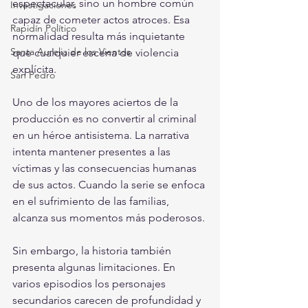
espectacular, sino un hombre común 
Investigaciones
capaz de cometer actos atroces. Esa 
Rapidín Político
normalidad resulta más inquietante 
Santa Aurelia de los Vientos
que cualquier escena de violencia 
explícita.
San Pedro
Uno de los mayores aciertos de la 
producción es no convertir al criminal 
en un héroe antisistema. La narrativa 
intenta mantener presentes a las 
víctimas y las consecuencias humanas 
de sus actos. Cuando la serie se enfoca 
en el sufrimiento de las familias, 
alcanza sus momentos más poderosos.
Sin embargo, la historia también 
presenta algunas limitaciones. En 
varios episodios los personajes 
secundarios carecen de profundidad y 