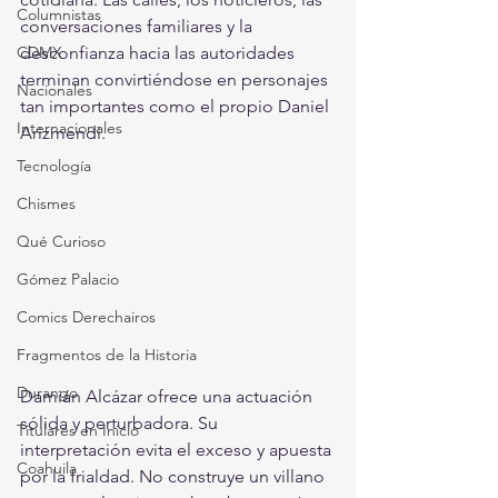
Columnistas
conversaciones familiares y la 
CDMX
desconfianza hacia las autoridades 
terminan convirtiéndose en personajes 
Nacionales
tan importantes como el propio Daniel 
Internacionales
Arizmendi.
Tecnología
Chismes
Qué Curioso
Gómez Palacio
Comics Derechairos
Fragmentos de la Historia
Durango
Damián Alcázar ofrece una actuación 
sólida y perturbadora. Su 
Titulares en Inicio
interpretación evita el exceso y apuesta 
Coahuila
por la frialdad. No construye un villano 