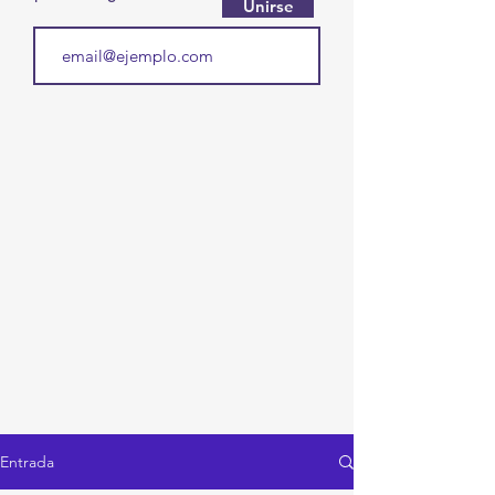
Unirse
Entrada