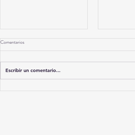
Comentarios
Torreón a 10 años
Escribir un comentario...
La Ciudad del