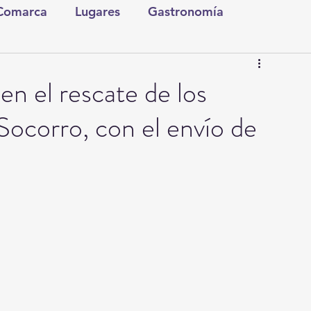
 Comarca
Lugares
Gastronomía
tura y Espectáculos
Lo Nuestro
Torreón
en el rescate de los
Socorro, con el envío de
ionales
Internacionales
Tecnología
Comics Derechairos
Fragmentos de la Historia
Investigaciones
Rapidín Político