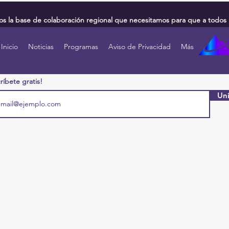
 la base de colaboración regional que necesitamos para que a todos 
Inicio
Noticias
Programas
Aviso de Privacidad
Más
ríbete gratis!
Uni