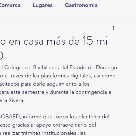
 Comarca
Lugares
Gastronomía
tura y Espectáculos
Lo Nuestro
Torreón
 en casa más de 15 mil
D
ionales
Internacionales
Tecnología
el Colegio de Bachilleres del Estado de Durango 
a través de las plataformas digitales, así como 
Comics Derechairos
Fragmentos de la Historia
acitados para darle seguimiento a los
ara este semestre y durante la contingencia el 
era Rivera. 
Investigaciones
Rapidín Político
l COBAED, informó que todos los planteles del 
sto gracias al apoyo extraordinario del 
alizar trámites institucionales, las 