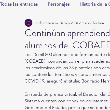
Todas las entradas
Personajes
Historia de la
redcomarcamx
20 may 2020
2 min de lectura
Deportes
Salud
Entretenimiento
Cul
Continúan aprendiendo
alumnos del COBAE
Round Cero
Columnistas
CDMX
Nac
Los 15 mil 800 alumnos que forman parte d
(COBAED), continúan con el plan académico 
Chismes
Qué Curioso
Gómez Palacio
los académicos de los 33 planteles son cap
los contenidos temáticos y conocimientos p
COVID 19, aseguró el titular, Bonifacio Herr
Durango
Titulares en Inicio
Coahuila
En rueda de prensa virtual, el Director de
Sistema cuentan con conexión de internet, e
Santa Aurelia de los Vientos
San Pedro
Gobierno del Estado, por lo que se pueden re