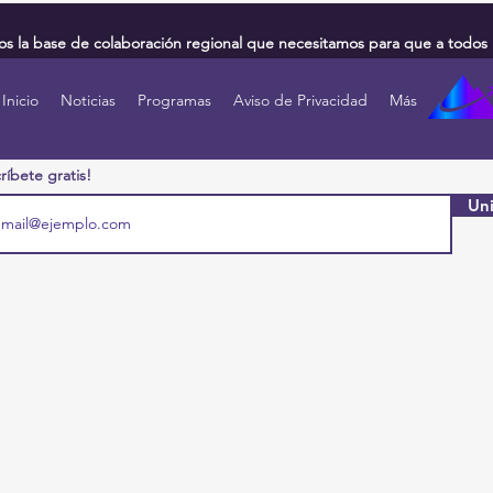
 la base de colaboración regional que necesitamos para que a todos 
Inicio
Noticias
Programas
Aviso de Privacidad
Más
ríbete gratis!
Uni