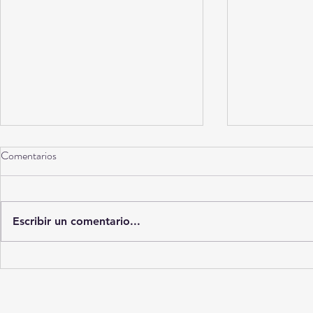
Comentarios
Torreón a 10 años
Escribir un comentario...
La Ciudad del