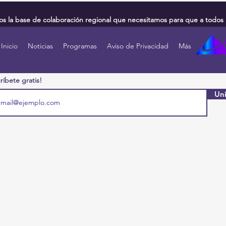
 la base de colaboración regional que necesitamos para que a todos 
Inicio
Noticias
Programas
Aviso de Privacidad
Más
ríbete gratis!
Uni