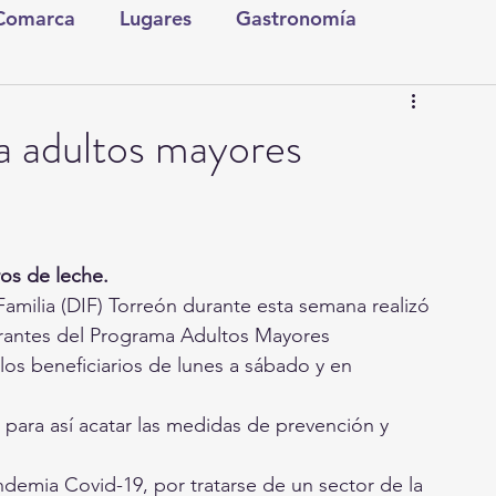
 Comarca
Lugares
Gastronomía
tura y Espectáculos
Lo Nuestro
Torreón
a adultos mayores
ionales
Internacionales
Tecnología
ros de leche.
Comics Derechairos
Fragmentos de la Historia
 Familia (DIF) Torreón durante esta semana realizó
grantes del Programa Adultos Mayores
os beneficiarios de lunes a sábado y en 
Investigaciones
Rapidín Político
, para así acatar las medidas de prevención y
ndemia Covid-19, por tratarse de un sector de la