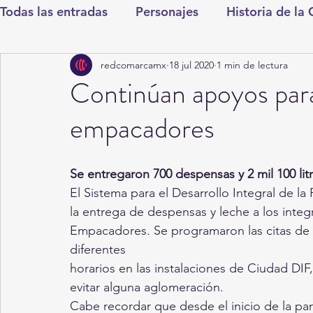
Todas las entradas
Personajes
Historia de la
redcomarcamx
18 jul 2020
1 min de lectura
Deportes
Salud
Entretenimiento
Cul
Continúan apoyos par
empacadores
Round Cero
Columnistas
CDMX
Nac
Se entregaron 700 despensas y 2 mil 100 lit
Chismes
Qué Curioso
Gómez Palacio
El Sistema para el Desarrollo Integral de la
la entrega de despensas y leche a los inte
Empacadores. Se programaron las citas de l
Durango
Titulares en Inicio
Coahuila
diferentes
horarios en las instalaciones de Ciudad DIF
evitar alguna aglomeración.
Santa Aurelia de los Vientos
San Pedro
Cabe recordar que desde el inicio de la pa