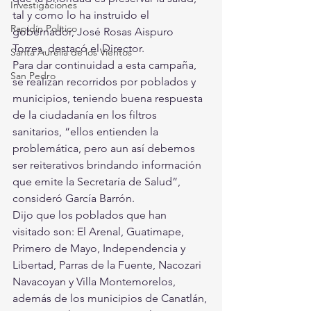
Investigaciones
tal y como lo ha instruido el 
Rapidín Político
gobernador, José Rosas Aispuro 
Torres, destacó el Director.
Santa Aurelia de los Vientos
Para dar continuidad a esta campaña, 
San Pedro
se realizan recorridos por poblados y 
municipios, teniendo buena respuesta 
de la ciudadanía en los filtros 
sanitarios, “ellos entienden la 
problemática, pero aun así debemos 
ser reiterativos brindando información 
que emite la Secretaría de Salud”, 
consideró García Barrón.
Dijo que los poblados que han 
visitado son: El Arenal, Guatimape, 
Primero de Mayo, Independencia y 
Libertad, Parras de la Fuente, Nacozari 
Navacoyan y Villa Montemorelos, 
además de los municipios de Canatlán, 