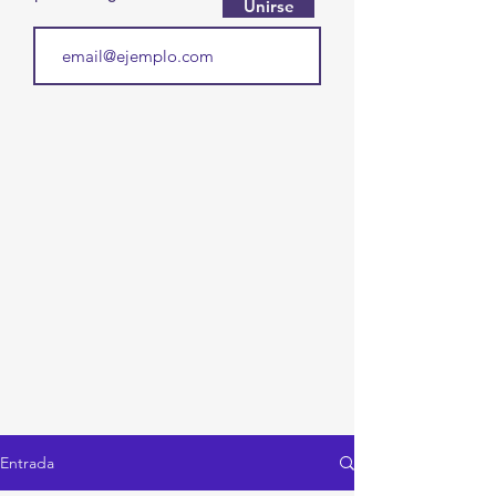
Unirse
Entrada