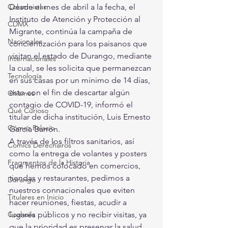
Columnistas
Desde el mes de abril a la fecha, el 
Instituto de Atención y Protección al 
CDMX
Migrante, continúa la campaña de 
Nacionales
concientización para los paisanos que 
visitan el estado de Durango, mediante 
Internacionales
la cual, se les solicita que permanezcan 
Tecnología
en sus casas por un mínimo de 14 días, 
esto con el fin de descartar algún 
Chismes
contagio de COVID-19, informó el 
Qué Curioso
titular de dicha institución, Luis Ernesto 
Gómez Palacio
García Barrón.
A través de los filtros sanitarios, así 
Comics Derechairos
como la entrega de volantes y posters 
Fragmentos de la Historia
que hemos colocado en comercios, 
tiendas y restaurantes, pedimos a 
Durango
nuestros connacionales que eviten 
Titulares en Inicio
hacer reuniones, fiestas, acudir a 
Coahuila
lugares públicos y no recibir visitas, ya 
que la prioridad es preservar la salud, 