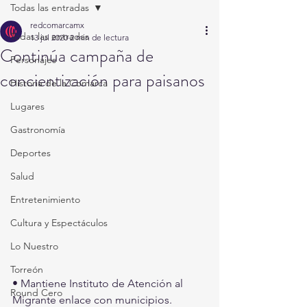
Todas las entradas
redcomarcamx
Todas las entradas
13 jul 2020
2 min de lectura
Continúa campaña de
Personajes
concientización para paisanos
Historia de la Comarca
Lugares
Gastronomía
Deportes
Salud
Entretenimiento
Cultura y Espectáculos
Lo Nuestro
Torreón
• Mantiene Instituto de Atención al 
Round Cero
Migrante enlace con municipios.