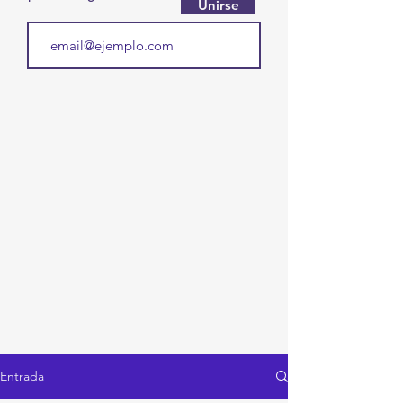
Unirse
Entrada