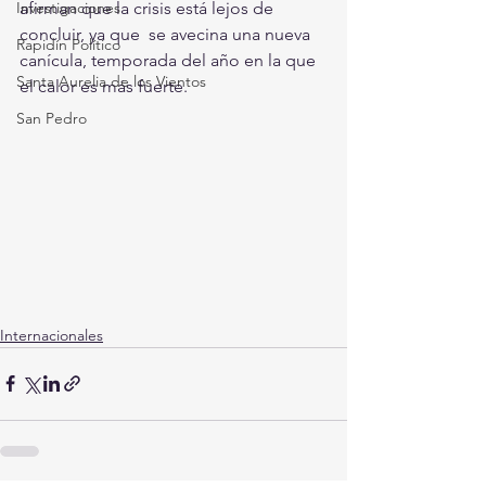
Investigaciones
afirman que la crisis está lejos de 
concluir, ya que  se avecina una nueva 
Rapidín Político
canícula, temporada del año en la que 
Santa Aurelia de los Vientos
el calor es más fuerte.
San Pedro
Internacionales