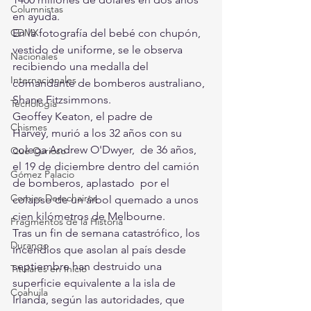
Columnistas
en ayuda.
CDMX
En la fotografía del bebé con chupón, 
vestido de uniforme, se le observa  
Nacionales
recibiendo una medalla del 
Internacionales
comandante de bomberos australiano, 
Shane Fitzsimmons.
Tecnología
Geoffey Keaton, el padre de 
Chismes
Harvey, murió a los 32 años con su 
colega Andrew O'Dwyer,  de 36 años, 
Qué Curioso
el 19 de diciembre dentro del camión 
Gómez Palacio
de bomberos, aplastado  por el 
Comics Derechairos
colapso de un árbol quemado a unos 
cien kilómetros de Melbourne.
Fragmentos de la Historia
Tras un fin de semana catastrófico, los  
Durango
incendios que asolan al país desde 
septiembre han destruido una  
Titulares en Inicio
superficie equivalente a la isla de 
Coahuila
Irlanda, según las autoridades, que  