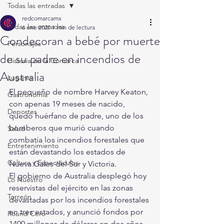
Todas las entradas
redcomarcamx
Todas las entradas
6 ene 2020
1 min de lectura
Condecoran a bebé por muerte
Personajes
de su padre en incendios de
Historia de la Comarca
Australia
Lugares
El pequeño de nombre Harvey Keaton, 
Gastronomía
con apenas 19 meses de nacido, 
Deportes
quedó huérfano de padre, uno de los 
bomberos que murió cuando 
Salud
combatía los incendios forestales que 
Entretenimiento
están devastando los estados de 
Cultura y Espectáculos
Nueva Gales del Sur y Victoria.
El gobierno de Australia desplegó hoy 
Lo Nuestro
reservistas del ejército en las zonas 
Torreón
devastadas por los incendios forestales 
en tres estados, y anunció fondos por 
Round Cero
1400 millones de dólares en dos años 