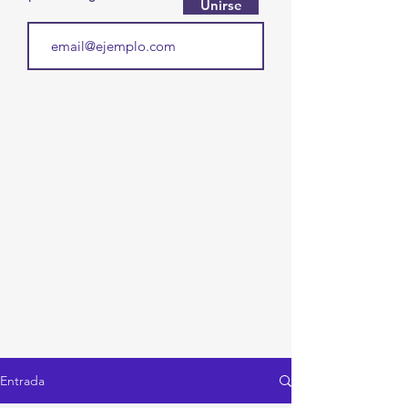
Unirse
Entrada