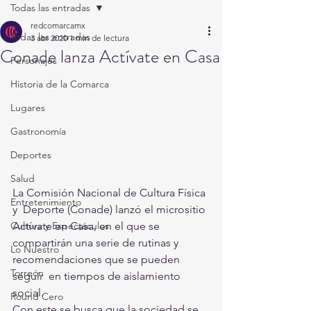
Todas las entradas
redcomarcamx
Todas las entradas
3 abr 2020
1 min de lectura
Conade lanza Actívate en Casa
Personajes
Historia de la Comarca
Lugares
Gastronomía
Deportes
Salud
La Comisión Nacional de Cultura Física 
Entretenimiento
y  Deporte (Conade) lanzó el micrositio 
Actívate en Casa, en el que se  
Cultura y Espectáculos
compartirán una serie de rutinas y 
Lo Nuestro
recomendaciones que se pueden 
Torreón
seguir  en tiempos de aislamiento 
social.
Round Cero
Con este se busca que la sociedad se  