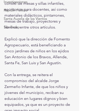
Investigaciones
constó de mesas y sillas infantiles, 
escritorios para docentes, así como 
Rapidín Político
materiales didácticos, pintarrones, 
Santa Aurelia de los Vientos
mesas de trabajo, proyectores y 
San Pedro
libreros, entre otros artículos.
Explicó que la dirección de Fomento 
Agropecuario, está beneficiando a 
cinco jardines de niños en los ejidos 
San Antonio de los Bravos, Allende, 
Santa Fe, San Luis y San Agustín.
Con la entrega, se reitera el 
compromiso del alcalde Jorge 
Zermeño Infante, de que los niños y 
jóvenes del municipio, reciban su 
educación en lugares dignos y bien 
equipados, ya que es un proyecto de 
gran impacto social.