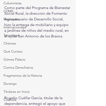
Columnistas
Como parte del Programa de Bienestar 
CDMX
Social Rural, la dirección de Fomento 
Agropecuario de Desarrollo Social, 
Nacionales
hizo la entrega de mobiliario y equipo 
Internacionales
a jardines de niños del medio rural, en 
Tecnología
el ejido San Antonio de los Bravos.
Chismes
Qué Curioso
Gómez Palacio
Comics Derechairos
Fragmentos de la Historia
Durango
Titulares en Inicio
Rogelio Cuéllar García, titular de la 
Coahuila
dependencia, entregó el apoyo que 