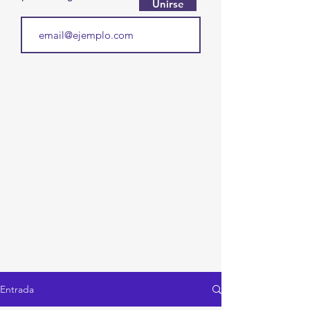
Unirse
Entrada