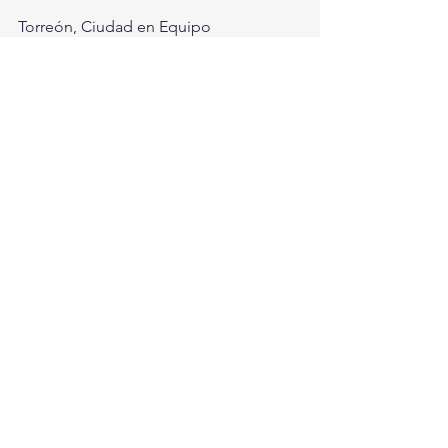
Torreón, Ciudad en Equipo
Torreón
Ver todo
Entradas recientes