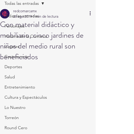
Todas las entradas
redcomarcamx
Todas las entradas
28 ago 2019
1 min de lectura
Con material didáctico y
Personajes
mobiliario, cinco jardines de
Historia de la Comarca
niños del medio rural son
Lugares
beneficiados
Gastronomía
Deportes
Salud
Entretenimiento
Cultura y Espectáculos
Lo Nuestro
Torreón
Round Cero