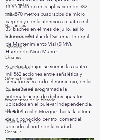
Columnistas
beneficiado con la aplicación de 382 
mil  570 metros cuadrados de micro 
CDMX
carpeta y con la atención a cuatro mil 
Nacionales
33  baches en el mes de julio, así lo 
Internacionales
informó el titular del Sistema  Integral 
de Mantenimiento Vial (SIMV), 
Tecnología
Humberto Niño Muñoz.
Chismes
A  estos trabajos se suman las cuatro 
Qué Curioso
mil 562 acciones entre señalética y  
Gómez Palacio
semáforos en todo el municipio, en las 
que se tiene programada la  
Comics Derechairos
automatización de dichos aparatos, 
Fragmentos de la Historia
ubicados en el bulevar Independencia, 
Durango
 desde la calle Múzquiz, hasta la altura 
de un conocido centro  comercial, 
Titulares en Inicio
ubicado al norte de la ciudad. 
Coahuila