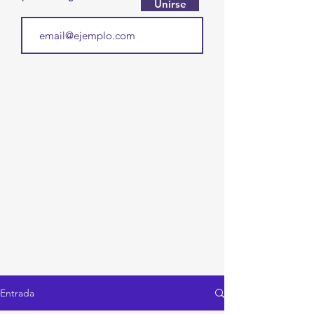
Unirse
Entrada