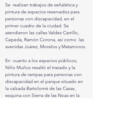
Se  realizan trabajos de señalética y 
pintura de espacios reservados para  
personas con discapacidad, en el 
primer cuadro de la ciudad. Se  
atendieron las calles Valdez Carrillo, 
Cepeda, Ramón Corona, así como  las 
avenidas Juárez, Morelos y Matamoros.
En  cuanto a los espacios públicos, 
Niño Muñoz resaltó el trazado y la  
pintura de rampas para personas con 
discapacidad en el parque situado en  
la calzada Bartolomé de las Casas, 
esquina con Sierra de las Noas en la  
colonia Pedregal del Valle. Asimismo, 
en el Hospital Universitario, en  el 
Instituto Mexicano del Seguro Social 
(IMSS) y el Hospital del  Magisterio, se 