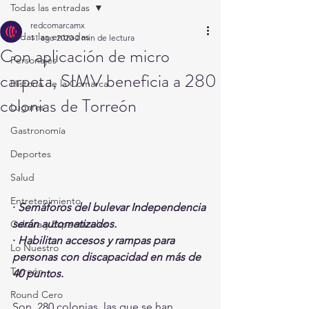
Todas las entradas
redcomarcamx
Todas las entradas
11 ago 2020
2 min de lectura
Con aplicación de micro
Personajes
carpeta, SIMV beneficia a 280
Historia de la Comarca
colonias de Torreón
Lugares
Gastronomía
Deportes
Salud
Entretenimiento
· 
Semáforos del bulevar Independencia 
serán automatizados.
Cultura y Espectáculos
· 
Habilitan accesos y rampas para 
Lo Nuestro
personas con discapacidad en más de 
Torreón
40 puntos.
Round Cero
Son  280 colonias, las que se han 