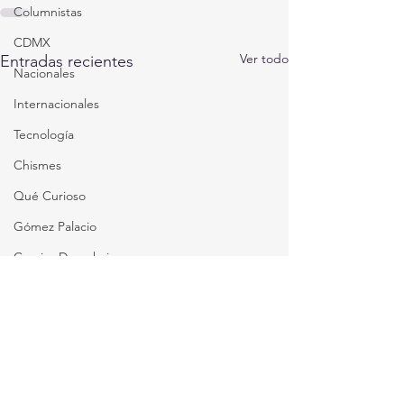
Columnistas
CDMX
Ver todo
Entradas recientes
Nacionales
Internacionales
Tecnología
Chismes
Qué Curioso
Gómez Palacio
Comics Derechairos
Fragmentos de la Historia
Durango
Titulares en Inicio
Coahuila