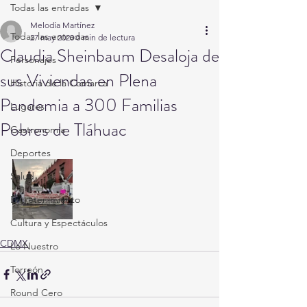
Todas las entradas
Melodía Martínez
Todas las entradas
27 may 2020
0 min de lectura
Claudia Sheinbaum Desaloja de
Personajes
sus Viviendas en Plena
Historia de la Comarca
Pandemia a 300 Familias
Lugares
Pobres de Tláhuac
Gastronomía
Deportes
Salud
Entretenimiento
Cultura y Espectáculos
CDMX
Lo Nuestro
Torreón
Round Cero