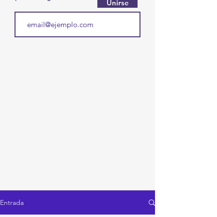
Unirse
Entrada