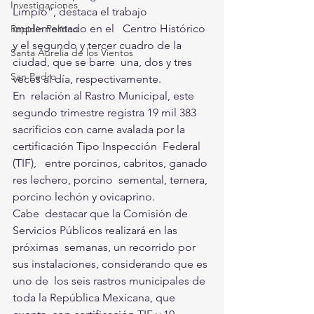
Investigaciones
Limpio”, destaca el trabajo 
implementado en el   Centro Histórico 
Rapidín Político
y el segundo y tercer cuadro de la 
Santa Aurelia de los Vientos
ciudad, que se barre  una, dos y tres 
San Pedro
veces al día, respectivamente.
En  relación al Rastro Municipal, este 
segundo trimestre registra 19 mil 383  
sacrificios con carne avalada por la 
certificación Tipo Inspección  Federal 
(TIF),   entre porcinos, cabritos, ganado 
res lechero, porcino  semental, ternera, 
porcino lechón y ovicaprino.
Cabe  destacar que la Comisión de 
Servicios Públicos realizará en las 
próximas  semanas, un recorrido por 
sus instalaciones, considerando que es 
uno de  los seis rastros municipales de 
toda la República Mexicana, que 