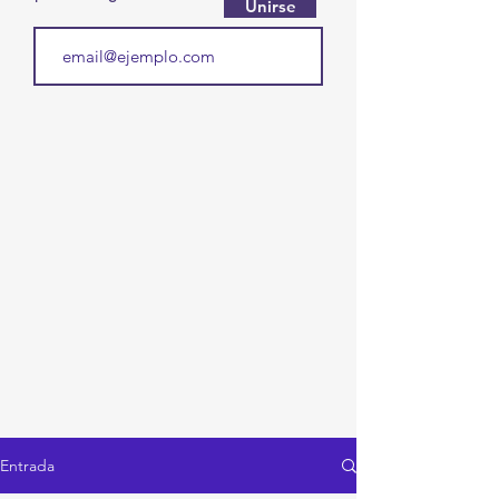
Unirse
Entrada