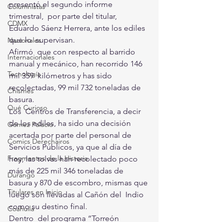
presentó el segundo informe 
Columnistas
trimestral,  por parte del titular, 
CDMX
Eduardo Sáenz Herrera, ante los ediles 
que lo  supervisan.
Nacionales
Afirmó  que con respecto al barrido 
Internacionales
manual y mecánico, han recorrido 146 
Tecnología
mil 359  kilómetros y has sido 
recolectadas, 99 mil 732 toneladas de 
Chismes
basura.
Qué Curioso
Los  Centros de Transferencia, a decir 
de los ediles, ha sido una decisión  
Gómez Palacio
acertada por parte del personal de 
Comics Derechairos
Servicios Públicos, ya que al día de  
Fragmentos de la Historia
hoy, las tolvas han recolectado poco 
más de 225 mil 346 toneladas de  
Durango
basura y 870 de escombro, mismas que 
Titulares en Inicio
luego son llevadas al Cañón del  Indio 
como su destino final.
Coahuila
Dentro  del programa “Torreón 