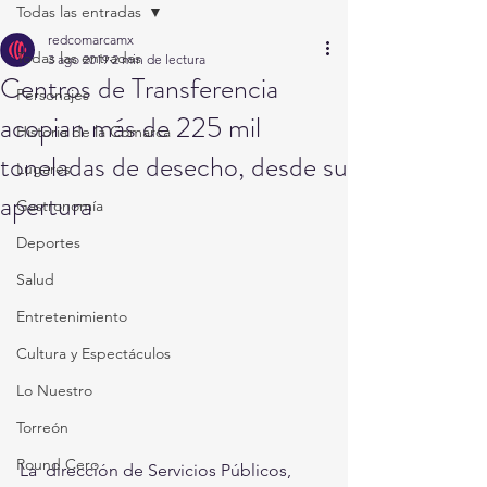
Todas las entradas
redcomarcamx
Todas las entradas
3 ago 2019
2 min de lectura
Centros de Transferencia
Personajes
acopian más de 225 mil
Historia de la Comarca
toneladas de desecho, desde su
Lugares
apertura
Gastronomía
Deportes
Salud
Entretenimiento
Cultura y Espectáculos
Lo Nuestro
Torreón
Round Cero
La  dirección de Servicios Públicos, 