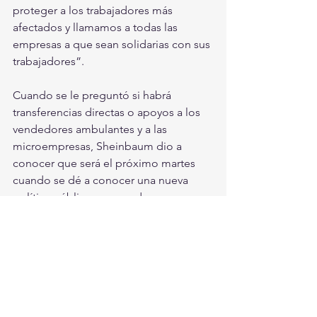
proteger a los trabajadores más 
afectados y llamamos a todas las 
empresas a que sean solidarias con sus 
trabajadores”.
Cuando se le preguntó si habrá 
transferencias directas o apoyos a los 
vendedores ambulantes y a las 
microempresas, Sheinbaum dio a 
conocer que será el próximo martes 
cuando se dé a conocer una nueva 
política pública para ayudar a ese 
sector de la población.
Aclaró que si se tuvieran que tomar 
medidas más radicales se harán más 
adelante; además, desde hace 
semanas se hacen las compras 
necesarias, por lo que “hasta ahora 