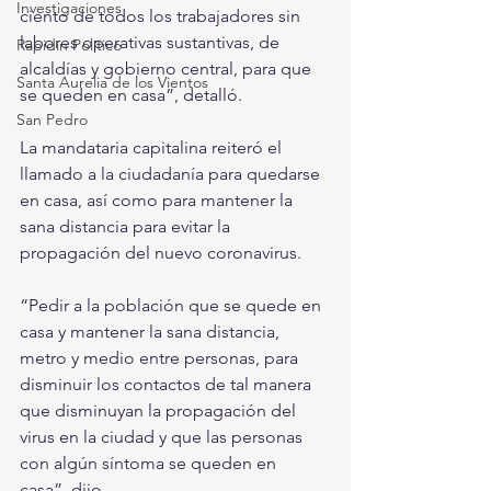
Investigaciones
ciento de todos los trabajadores sin 
labores operativas sustantivas, de 
Rapidín Político
alcaldías y gobierno central, para que 
Santa Aurelia de los Vientos
se queden en casa”, detalló.
San Pedro
La mandataria capitalina reiteró el 
llamado a la ciudadanía para quedarse 
en casa, así como para mantener la 
sana distancia para evitar la 
propagación del nuevo coronavirus.
“Pedir a la población que se quede en 
casa y mantener la sana distancia, 
metro y medio entre personas, para 
disminuir los contactos de tal manera 
que disminuyan la propagación del 
virus en la ciudad y que las personas 
con algún síntoma se queden en 
casa”, dijo.