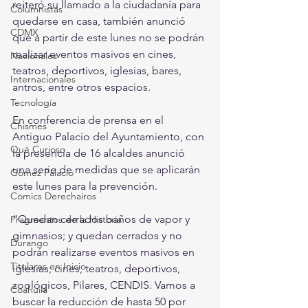
reiteró su llamado a la ciudadanía para 
Columnistas
quedarse en casa, también anunció 
CDMX
que a partir de este lunes no se podrán 
realizar eventos masivos en cines, 
Nacionales
teatros, deportivos, iglesias, bares, 
Internacionales
antros, entre otros espacios.
Tecnología
En conferencia de prensa en el 
Chismes
Antiguo Palacio del Ayuntamiento, con 
Qué Curioso
la presencia de 16 alcaldes anunció 
una serie de medidas que se aplicarán 
Gómez Palacio
este lunes para la prevención.
Comics Derechairos
“Quedan cerrados baños de vapor y 
Fragmentos de la Historia
gimnasios; y quedan cerrados y no 
Durango
podrán realizarse eventos masivos en 
Titulares en Inicio
iglesias, cines, teatros, deportivos, 
zoológicos, Pilares, CENDIS. Vamos a 
Coahuila
buscar la reducción de hasta 50 por 