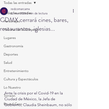
Todas las entradas
redcomarcamx
Todas las entradas
22 mar 2020
2 min de lectura
CDMX cerrará cines, bares,
Personajes
restaurantes, iglesias...
Historia de la Comarca
Lugares
Gastronomía
Deportes
Salud
Entretenimiento
Cultura y Espectáculos
Lo Nuestro
Ante la crisis por el Covid-19 en la 
Torreón
Ciudad de México, la Jefa de 
Round Cero
Gobierno, Claudia Sheinbaum, no sólo 