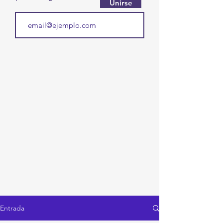
Unirse
Entrada