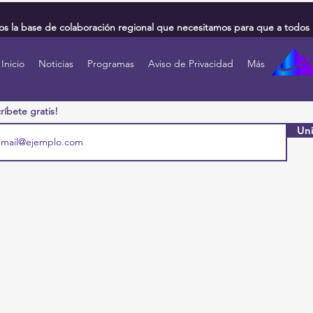
 la base de colaboración regional que necesitamos para que a todos 
Inicio
Noticias
Programas
Aviso de Privacidad
Más
ríbete gratis!
Uni