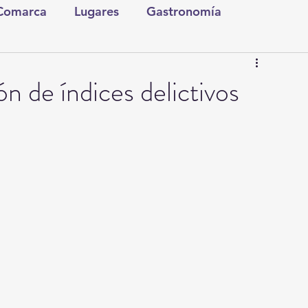
 Comarca
Lugares
Gastronomía
tura y Espectáculos
Lo Nuestro
Torreón
n de índices delictivos
ionales
Internacionales
Tecnología
Comics Derechairos
Fragmentos de la Historia
Investigaciones
Rapidín Político