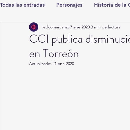
Todas las entradas
Personajes
Historia de la
redcomarcamx
7 ene 2020
3 min de lectura
Deportes
Salud
Entretenimiento
Cul
CCI publica disminució
en Torreón
Round Cero
Columnistas
CDMX
Nac
Actualizado:
21 ene 2020
Chismes
Qué Curioso
Gómez Palacio
Durango
Titulares en Inicio
Coahuila
Santa Aurelia de los Vientos
San Pedro