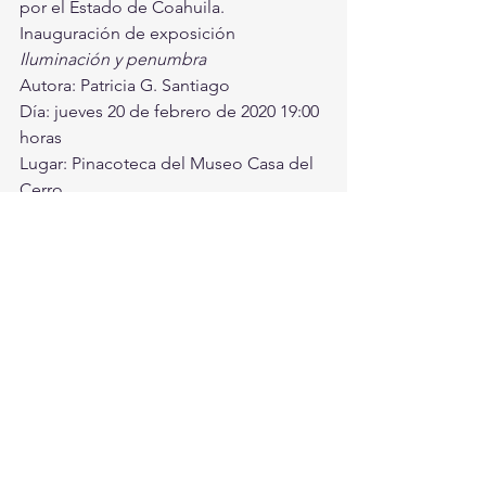
por el Estado de Coahuila.
Inauguración de exposición 
Iluminación y penumbra
Autora: Patricia G. Santiago
Día: jueves 20 de febrero de 2020 19:00 
horas
Lugar: Pinacoteca del Museo Casa del 
Cerro
Hora: 19:00 horas
Entrada libre a todo público
Brindis de honor.
Torreón, Ciudad en Equipo
Torreón