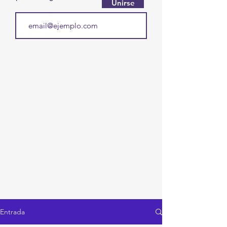
Unirse
Entrada