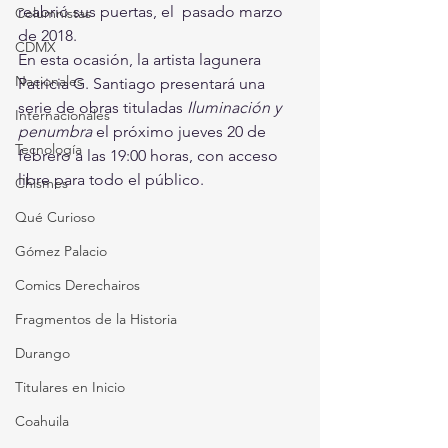
reabrió sus puertas, el  pasado marzo 
Columnistas
de 2018.
CDMX
En esta ocasión, la artista lagunera 
Nacionales
Patricia G. Santiago presentará una 
serie de obras tituladas 
Iluminación y 
Internacionales
penumbra 
el próximo jueves 20 de 
Tecnología
febrero a las 19:00 horas, con acceso 
libre para todo el público.
Chismes
Qué Curioso
Gómez Palacio
Comics Derechairos
Fragmentos de la Historia
Durango
Titulares en Inicio
Coahuila