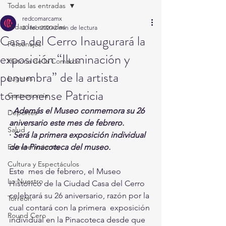
Todas las entradas
redcomarcamx
Todas las entradas
20 feb 2020
2 min de lectura
Casa del Cerro Inaugurará la
Personajes
exposición “Iluminación y
Historia de la Comarca
penumbra” de la artista
Lugares
torreonense Patricia
Gastronomía
· 
Además el Museo conmemora su 26 
Deportes
aniversario este mes de febrero.
Salud
· 
Será la primera exposición individual 
Entretenimiento
de la Pinacoteca del museo.
Cultura y Espectáculos
Este  mes de febrero, el Museo 
Lo Nuestro
Histórico de la Ciudad Casa del Cerro  
celebrará su 26 aniversario, razón por la 
Torreón
cual contará con la primera  exposición 
Round Cero
individual en la Pinacoteca desde que 