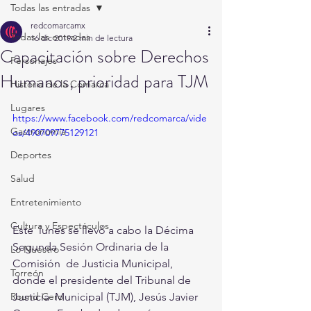
Todas las entradas
redcomarcamx
Todas las entradas
16 dic 2019
2 min de lectura
Capacitación sobre Derechos
Personajes
Humanos, prioridad para TJM
Historia de la Comarca
Lugares
https://www.facebook.com/redcomarca/vide
Gastronomía
os/490709775129121
Deportes
Salud
Entretenimiento
Cultura y Espectáculos
Este  lunes se llevó a cabo la Décima 
Segunda Sesión Ordinaria de la 
Lo Nuestro
Comisión  de Justicia Municipal, 
Torreón
donde el presidente del Tribunal de 
Justicia  Municipal (TJM), Jesús Javier 
Round Cero