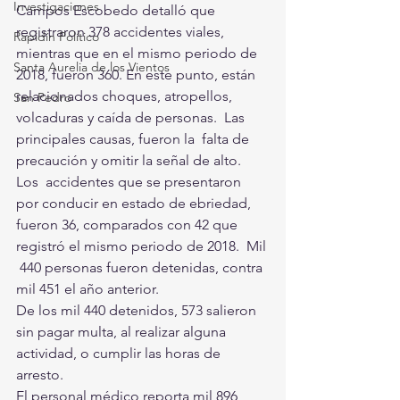
Investigaciones
Campos Escobedo detalló que  
registraron 378 accidentes viales, 
Rapidín Político
mientras que en el mismo periodo de  
Santa Aurelia de los Vientos
2018, fueron 360. En este punto, están 
relacionados choques, atropellos,  
San Pedro
volcaduras y caída de personas.  Las 
principales causas, fueron la  falta de 
precaución y omitir la señal de alto.
Los  accidentes que se presentaron 
por conducir en estado de ebriedad,  
fueron 36, comparados con 42 que 
registró el mismo periodo de 2018.  Mil 
 440 personas fueron detenidas, contra 
mil 451 el año anterior. 
De los mil 440 detenidos, 573 salieron 
sin pagar multa, al realizar alguna 
actividad, o cumplir las horas de 
arresto.
El personal médico reporta mil 896 