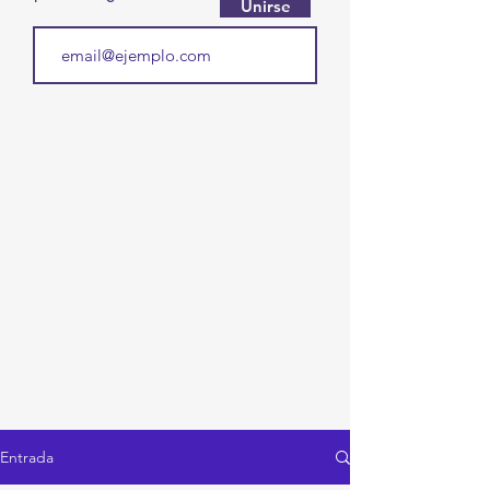
Unirse
Entrada