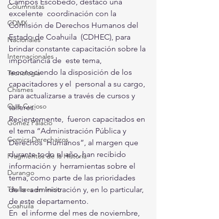
Campos Escobedo, destacó una 
Columnistas
excelente  coordinación con la 
CDMX
Comisión de Derechos Humanos del 
Estado de Coahuila  (CDHEC), para 
Nacionales
brindar constante capacitación sobre la 
Internacionales
importancia de  este tema, 
reconociendo la disposición de los 
Tecnología
capacitadores y el  personal a su cargo, 
Chismes
para actualizarse a través de cursos y 
Qué Curioso
talleres.
Recientemente,  fueron capacitados en 
Gómez Palacio
el tema “Administración Pública y 
Comics Derechairos
Derechos  Humanos”, al margen que 
durante todo el año, han recibido 
Fragmentos de la Historia
información y  herramientas sobre el 
Durango
tema, como parte de las prioridades 
de la  administración y, en lo particular, 
Titulares en Inicio
de este departamento. 
Coahuila
En  el informe del mes de noviembre, 