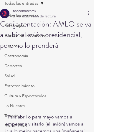
Todas las entradas
redcomarcamx
Todas las entradas
2 mar 2020
1 min de lectura
Canija tentación: AMLO se va
Personajes
a subir al avión presidencial,
Historia de la Comarca
pero no lo prenderá
Lugares
Gastronomía
Deportes
Salud
Entretenimiento
Cultura y Espectáculos
Lo Nuestro
Torreón
“Para abril o para mayo vamos a 
empezar a visitarlo (el  avión) vamos a 
Round Cero
ir, a lo mejor hacemos una ‘mañanera’ 