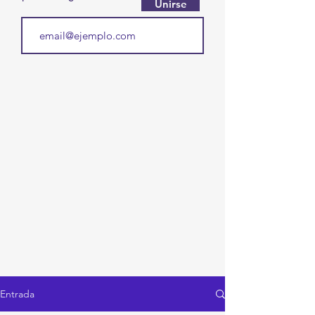
Unirse
Entrada