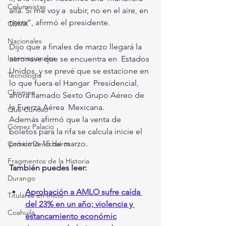
Columnistas
allá. Sí me voy a  subir, no en el aire, en 
tierra”, afirmó el presidente.
CDMX
Nacionales
Dijo que a finales de marzo llegará la 
Internacionales
aeronave que se encuentra en  Estados 
Unidos, y se prevé que se estacione en 
Tecnología
lo que fuera el Hangar  Presidencial, 
Chismes
ahora llamado Sexto Grupo Aéreo de 
la Fuerza Aérea  Mexicana.
Qué Curioso
Además afirmó que la venta de 
Gómez Palacio
boletos para la rifa se calcula inicie el 
próximo 15 de marzo.
Comics Derechairos
Fragmentos de la Historia
También puedes leer:
Durango
Aprobación a AMLO sufre caída 
Titulares en Inicio
del 23% en un año; violencia y 
Coahuila
estancamiento económic