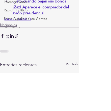
Justo cuando bajan sus bonos 
Investigaciones
¡Zaz! Aparece el comprador del 
Rapidín Político
avión presidencial
Santa Aurelia de los Vientos
#Avion
#AMLO
Nacionales
San Pedro
Ver todo
Entradas recientes