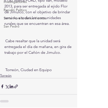
E150, Marca FORD, tipo Van, modelo 
Investigaciones
2013, para ser entregada al ejido Flor 
Rapidín Político
de Jimulco, con el objetivo de brindar 
servicio a todas las comunidades 
Santa Aurelia de los Vientos
rurales que se encuentran en esa área. 
San Pedro
 Cabe resaltar que la unidad será 
entregada el día de mañana, en gira de 
trabajo por el Cañón de Jimulco. 
 Torreón, Ciudad en Equipo  
Torreón