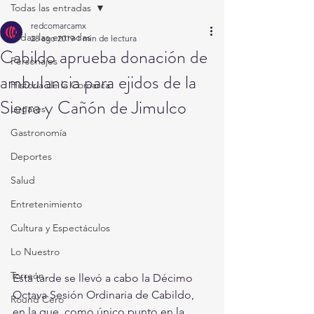
Todas las entradas
redcomarcamx
Todas las entradas
28 ago 2019
1 min de lectura
Cabildo aprueba donación de
Personajes
ambulancia para ejidos de la
Historia de la Comarca
Sierra y Cañón de Jimulco
Lugares
Gastronomía
Deportes
Salud
Entretenimiento
Cultura y Espectáculos
Lo Nuestro
Torreón
Esta tarde se llevó a cabo la Décimo 
Octava Sesión Ordinaria de Cabildo, 
Round Cero
en la que, como único punto en la 