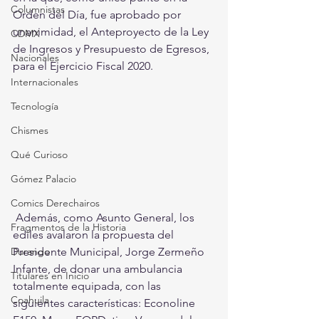
Columnistas
Orden del Día, fue aprobado por 
unanimidad, el Anteproyecto de la Ley 
CDMX
de Ingresos y Presupuesto de Egresos, 
Nacionales
para el Ejercicio Fiscal 2020. 
Internacionales
Tecnología
Chismes
Qué Curioso
Gómez Palacio
Comics Derechairos
 Además, como Asunto General, los 
Fragmentos de la Historia
ediles avalaron la propuesta del 
Durango
Presidente Municipal, Jorge Zermeño 
Infante, de donar una ambulancia 
Titulares en Inicio
totalmente equipada, con las 
Coahuila
siguientes características: Econoline 