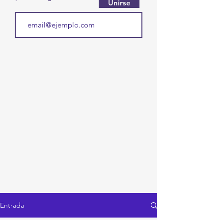
Unirse
Entrada