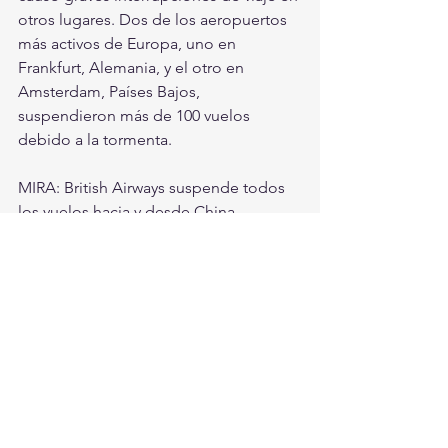
otros lugares. Dos de los aeropuertos 
más activos de Europa, uno en 
Frankfurt, Alemania, y el otro en 
Amsterdam, Países Bajos, 
suspendieron más de 100 vuelos 
debido a la tormenta.
MIRA: British Airways suspende todos 
los vuelos hacia y desde China 
continental
Un portavoz de la compañía le dijo a 
CNN que BA, como todas las demás 
aerolíneas que operan vuelos dentro y 
fuera del Reino Unido, también sufrió 
las consecuencias de Ciara, y canceló 
algunos de sus vuelos y fusionó otros.