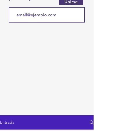
Unirse
Entrada