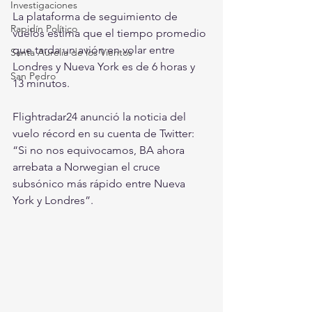
Investigaciones
La plataforma de seguimiento de 
Rapidín Político
vuelos estima que el tiempo promedio 
que tarda un avión en volar entre 
Santa Aurelia de los Vientos
Londres y Nueva York es de 6 horas y 
San Pedro
13 minutos.
Flightradar24 anunció la noticia del 
vuelo récord en su cuenta de Twitter: 
“Si no nos equivocamos, BA ahora 
arrebata a Norwegian el cruce 
subsónico más rápido entre Nueva 
York y Londres”.