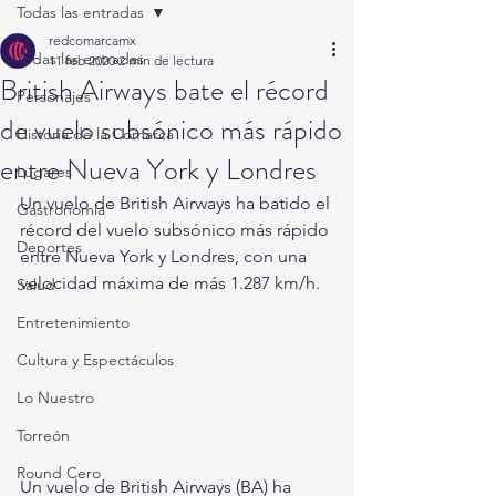
Todas las entradas
redcomarcamx
Todas las entradas
11 feb 2020
2 min de lectura
British Airways bate el récord
Personajes
de vuelo subsónico más rápido
Historia de la Comarca
entre Nueva York y Londres
Lugares
Un vuelo de British Airways ha batido el 
Gastronomía
récord del vuelo subsónico más rápido 
Deportes
entre Nueva York y Londres, con una 
velocidad máxima de más 1.287 km/h.
Salud
Entretenimiento
Cultura y Espectáculos
Lo Nuestro
Torreón
Round Cero
Un vuelo de British Airways (BA) ha 