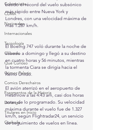
Columnistas
batido el récord del vuelo subsónico 
más rápido entre Nueva York y 
CDMX
Londres, con una velocidad máxima de 
Nacionales
más 1.287 km/h.
Internacionales
Tecnología
El Boeing 747 voló durante la noche de 
sábado a domingo y llegó a su destino 
Chismes
en cuatro horas y 56 minutos, mientras 
Qué Curioso
la tormenta Ciara se dirigía hacia el 
Gómez Palacio
Reino Unido.
Comics Derechairos
El avión aterrizó en el aeropuerto de 
Fragmentos de la Historia
Heathrow a las 4:43 am, casi dos horas 
antes de lo programado. Su velocidad 
Durango
máxima durante el vuelo fue de 1.327 
Titulares en Inicio
km/h, según Flightradar24, un servicio 
Coahuila
de seguimiento de vuelos en línea.