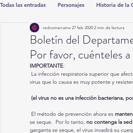
Todas las entradas
Personajes
Historia de la
redcomarcamx
27 feb 2020
2 min de lectura
Deportes
Salud
Entretenimiento
Cul
Boletín del Departam
Por favor, cuénteles a
Round Cero
Columnistas
CDMX
Nac
IMPORTANTE
:
 La infección respiratoria superior que afecta a China en la actualidad es bastante grave.  El 
Chismes
Qué Curioso
Gómez Palacio
virus que lo causa es muy potente y resisten
 (el virus no es una infección bacteriana, p
Durango
Titulares en Inicio
Coahuila
 El método de prevención ahora es 
manten
se seque.  Por lo tanto, 
no contenga la sed
Santa Aurelia de los Vientos
San Pedro
garganta se seque, el virus invadirá su cue