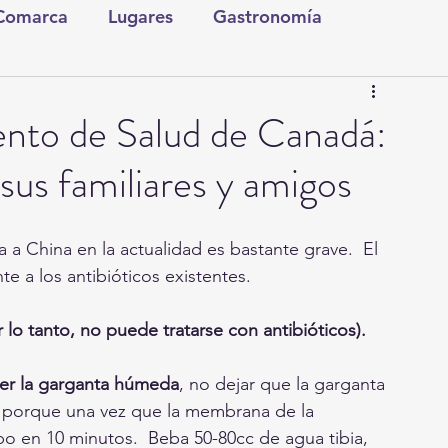
 Comarca
Lugares
Gastronomía
tura y Espectáculos
Lo Nuestro
Torreón
ento de Salud de Canadá:
 sus familiares y amigos
ionales
Internacionales
Tecnología
Comics Derechairos
Fragmentos de la Historia
te a los antibióticos existentes.
or lo tanto, no puede tratarse con antibióticos).
Investigaciones
Rapidín Político
er la garganta húmeda
, no dejar que la garganta 
 porque una vez que la membrana de la 
rpo en 10 minutos.  Beba 50-80cc de agua tibia, 