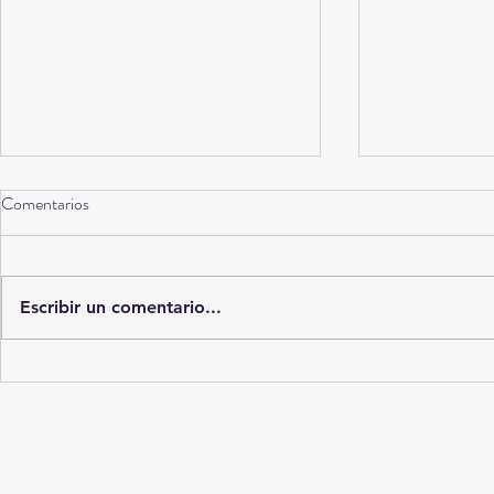
Comentarios
Escribir un comentario...
Diagnósticos en la sombra: El
No es “maldad
mercado ilícito que trafica con
humanos que 
muestras médicas en La Laguna
se orine dentr
des cuenta