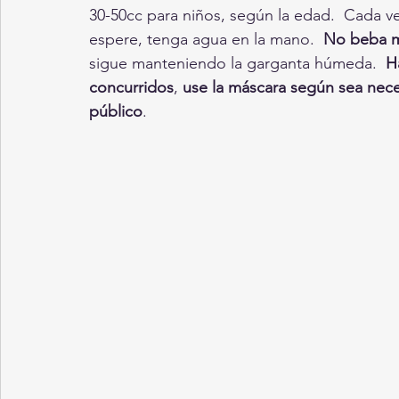
30-50cc para niños, según la edad.  Cada v
espere, tenga agua en la mano.  
No beba m
sigue manteniendo la garganta húmeda.  
H
concurridos
, 
use la máscara según sea nece
público
.