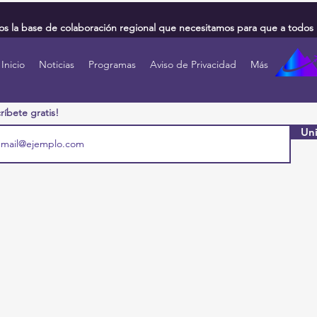
 la base de colaboración regional que necesitamos para que a todos 
Inicio
Noticias
Programas
Aviso de Privacidad
Más
ríbete gratis!
Uni