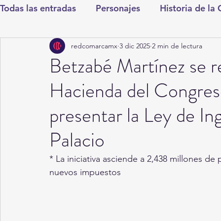
Todas las entradas
Personajes
Historia de la
redcomarcamx
3 dic 2025
2 min de lectura
Deportes
Salud
Entretenimiento
Cul
Betzabé Martínez se r
Hacienda del Congres
Round Cero
Columnistas
CDMX
Nac
presentar la Ley de 
Chismes
Qué Curioso
Gómez Palacio
Palacio
* La iniciativa asciende a 2,438 millones de 
Durango
Titulares en Inicio
Coahuila
nuevos impuestos
Santa Aurelia de los Vientos
San Pedro