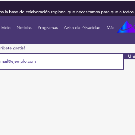
 la base de colaboración regional que necesitamos para que a todos 
Inicio
Noticias
Programas
Aviso de Privacidad
Más
ríbete gratis!
Uni