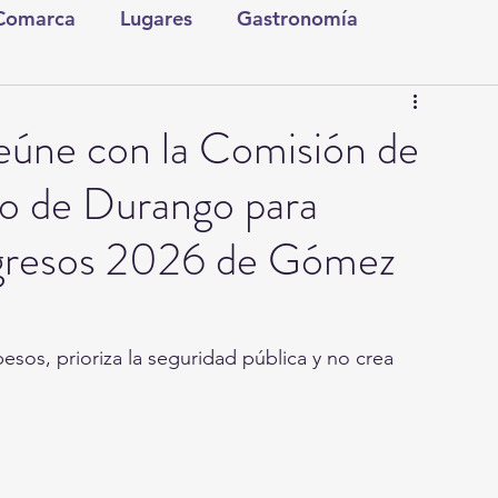
 Comarca
Lugares
Gastronomía
tura y Espectáculos
Lo Nuestro
Torreón
eúne con la Comisión de
o de Durango para
ionales
Internacionales
Tecnología
Ingresos 2026 de Gómez
Comics Derechairos
Fragmentos de la Historia
pesos, prioriza la seguridad pública y no crea 
Investigaciones
Rapidín Político