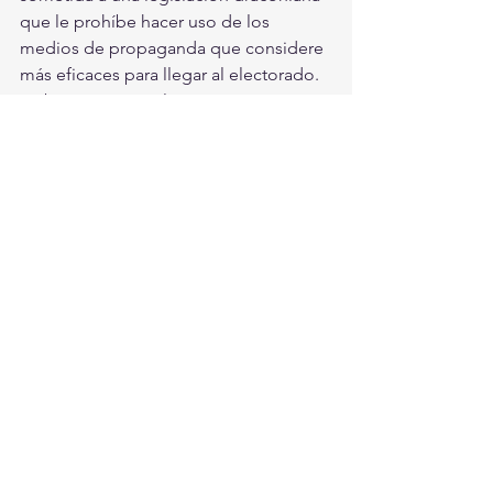
que le prohíbe hacer uso de los 
medios de propaganda que considere 
más eficaces para llegar al electorado. 
Se busca construirle a Morena un 
enemigo ad hoc, un luchador 
amordazado y con el brazo derecho 
inmovilizado para garantizar su victoria 
en cualquier circunstancia. b) Crear un 
seguro adicional consistente en dejar 
en manos del gobernador la decisión 
de aceptar o rechazar los pactos y 
alianzas que proponga la oposición y, 
de ese modo, cerrar la posibilidad de 
que su partido pueda ser sorprendido 
y derrotado por esta vía.
Pero esto no es todavía suficiente. 
Barbosa y los morenistas quieren 