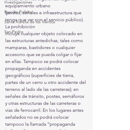
Investigaciones
equipamiento urbano
Rapidín Político
(postes, señales e infraestructura que 
tenga que ver con el servicio público). 
Santa Aurelia de los Vientos
La prohibición
San Pedro
incluye cualquier objeto colocado en 
las estructuras antedichas, tales como 
mamparas, bastidores o cualquier 
accesorio que se pueda colgar o fijar 
en ellas. Tampoco se podrá colocar 
propaganda en accidentes 
geográficos (superficies de tierra, 
partes de un cerro u otro accidente del 
terreno al lado de las carreteras); en 
señales de tránsito, postes, semáforos 
y otras estructuras de las carreteras o 
vías de ferrocarril. En los lugares antes 
señalados no se podrá colocar 
tampoco la llamada “propaganda 