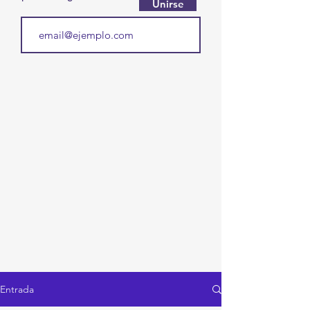
Unirse
Entrada