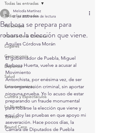
Todas las entradas
Melodía Martínez
Todas las entradas
21 jul 2020
6 min de lectura
Barbosa se prepara para
Personajes
robarse la elección que viene.
Historia de la Comarca
Aquiles Córdova Morán
Lugares
Gastronomía
El gobernador de Puebla, Miguel 
Barbosa Huerta, vuelve a acusar al 
Deportes
Movimiento
Salud
Antorchista, por enésima vez, de ser 
Entretenimiento
una organización criminal, sin aportar 
ninguna prueba. Yo lo acuso de estar 
Cultura y Espectáculos
preparando un fraude monumental 
Lo Nuestro
para robarse la elección que viene y 
aquí doy las pruebas en que apoyo mi 
Torreón
aseveración. Hace pocos días, la 
Round Cero
Cámara de Diputados de Puebla 