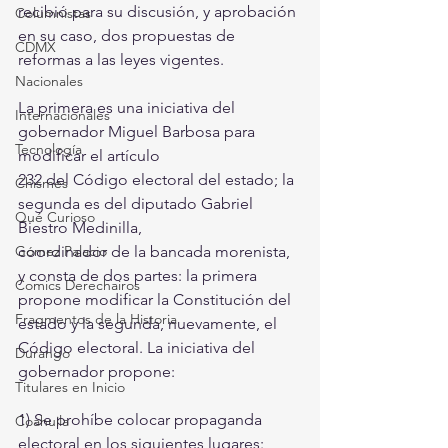
recibió para su discusión, y aprobación 
Columnistas
en su caso, dos propuestas de 
CDMX
reformas a las leyes vigentes. 
Nacionales
La primera es una iniciativa del 
Internacionales
gobernador Miguel Barbosa para 
Tecnología
modificar el artículo
232 del Código electoral del estado; la 
Chismes
segunda es del diputado Gabriel 
Qué Curioso
Biestro Medinilla,
Gómez Palacio
coordinador de la bancada morenista, 
y consta de dos partes: la primera 
Comics Derechairos
propone modificar la Constitución del 
Fragmentos de la Historia
estado y la segunda, nuevamente, el 
Código electoral. La iniciativa del
Durango
gobernador propone:
Titulares en Inicio
1) Se prohíbe colocar propaganda 
Coahuila
electoral en los siguientes lugares: 