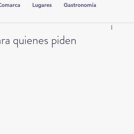
 Comarca
Lugares
Gastronomía
tura y Espectáculos
Lo Nuestro
Torreón
a quienes piden
ionales
Internacionales
Tecnología
Comics Derechairos
Fragmentos de la Historia
Investigaciones
Rapidín Político