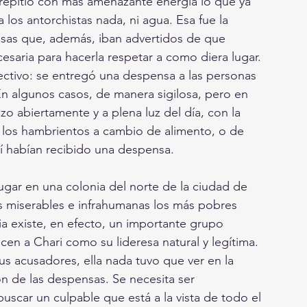
, repitió con más amenazante energía lo que ya 
los antorchistas nada, ni agua. Esa fue la 
nsas que, además, iban advertidos de que 
cesaria para hacerla respetar a como diera lugar. 
ectivo: se entregó una despensa a las personas 
n algunos casos, de manera sigilosa, pero en 
izo abiertamente y a plena luz del día, con la 
e los hambrientos a cambio de alimento, o de 
sí habían recibido una despensa.
gar en una colonia del norte de la ciudad de 
s miserables e infrahumanas los más pobres 
ia existe, en efecto, un importante grupo 
en a Chari como su lideresa natural y legítima. 
s acusadores, ella nada tuvo que ver en la 
n de las despensas. Se necesita ser 
scar un culpable que está a la vista de todo el 