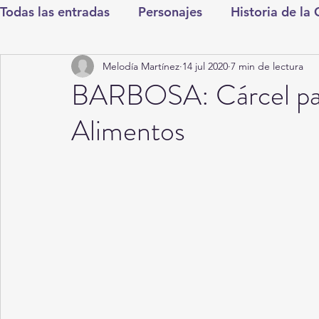
Todas las entradas
Personajes
Historia de la
Melodía Martínez
14 jul 2020
7 min de lectura
Deportes
Salud
Entretenimiento
Cul
BARBOSA: Cárcel par
Alimentos
Round Cero
Columnistas
CDMX
Nac
Chismes
Qué Curioso
Gómez Palacio
Durango
Titulares en Inicio
Coahuila
Santa Aurelia de los Vientos
San Pedro