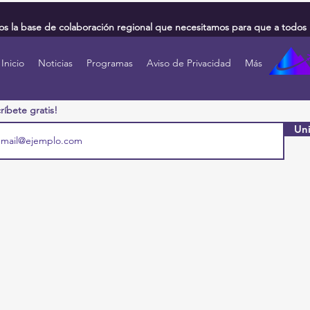
 la base de colaboración regional que necesitamos para que a todos 
Inicio
Noticias
Programas
Aviso de Privacidad
Más
ríbete gratis!
Uni