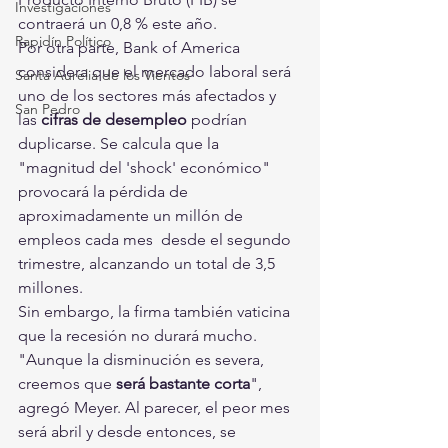
Investigaciones
contraerá un 0,8 % este año.
Rapidín Político
Por otra parte, Bank of America 
considera que el mercado laboral será 
Santa Aurelia de los Vientos
uno de los sectores más afectados y 
San Pedro
las 
cifras de desempleo
 podrían 
duplicarse. Se calcula que la 
"magnitud del 'shock' económico"  
provocará la pérdida de 
aproximadamente un millón de 
empleos cada mes  desde el segundo 
trimestre, alcanzando un total de 3,5 
millones.
Sin embargo, la firma también vaticina 
que la recesión no durará mucho. 
"Aunque la disminución es severa, 
creemos que 
será bastante corta
",  
agregó Meyer. Al parecer, el peor mes 
será abril y desde entonces, se  