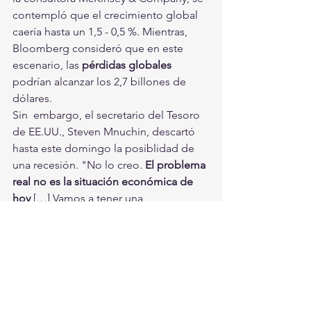
contempló que el crecimiento global 
caería hasta un 1,5 - 0,5 %. Mientras, 
Bloomberg consideró que en este 
escenario, las 
pérdidas globales
podrían alcanzar los 2,7 billones de 
dólares.
Sin  embargo, el secretario del Tesoro 
de EE.UU., Steven Mnuchin, descartó  
hasta este domingo la posiblidad de 
una recesión. "No lo creo. 
El problema 
real no es la situación económica de 
hoy
 […] Vamos a tener una 
desaceleración. Más adelante en el 
año, la  actividad económica se 
recuperará a medida que nos 
enfrentemos a este  virus", dijo el 
funcionario a la cadena ABC.