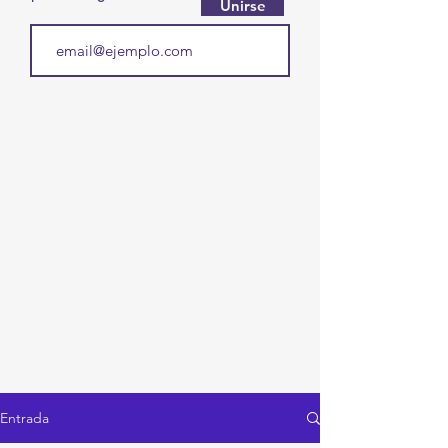
Unirse
Entrada