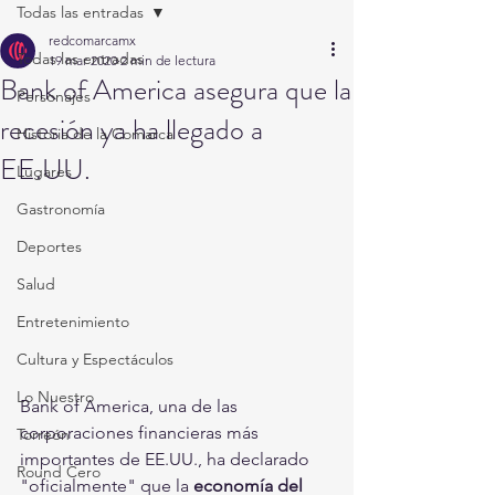
Todas las entradas
redcomarcamx
Todas las entradas
19 mar 2020
2 min de lectura
Bank of America asegura que la
Personajes
recesión ya ha llegado a
Historia de la Comarca
EE.UU.
Lugares
Gastronomía
Deportes
Salud
Entretenimiento
Cultura y Espectáculos
Lo Nuestro
Bank of America, una de las 
corporaciones financieras más 
Torreón
importantes de EE.UU., ha declarado 
Round Cero
"oficialmente" que la 
economía del 