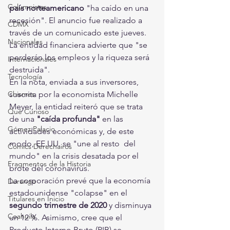
Columnistas
país norteamericano
 "ha caído en una 
recesión". El anuncio fue realizado a 
CDMX
través de un comunicado este jueves.
Nacionales
La entidad financiera advierte que "se 
perderán los empleos y la riqueza será 
Internacionales
destruida".
Tecnología
En la nota, enviada a sus inversores, 
Chismes
suscrita por la economista Michelle 
Meyer, la entidad reiteró que se trata 
Qué Curioso
de una
 "caída profunda"
 en las 
Gómez Palacio
actividades económicas y, de este 
modo, EE.UU. se "une al resto  del 
Comics Derechairos
mundo" en la crisis desatada por el 
Fragmentos de la Historia
brote del coronavirus.
La corporación prevé que la economía 
Durango
estadounidense "colapse" en el 
Titulares en Inicio
segundo trimestre de 2020
 y disminuya 
Coahuila
un 12 %. Asimismo, cree que el 
Producto Interno Bruto (PIB) se 