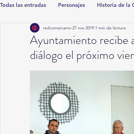
Todas las entradas
Personajes
Historia de la
redcomarcamx
27 nov 2019
1 min de lectura
Deportes
Salud
Entretenimiento
Cul
Ayuntamiento recibe a
diálogo el próximo vie
Round Cero
Columnistas
CDMX
Nac
Chismes
Qué Curioso
Gómez Palacio
Durango
Titulares en Inicio
Coahuila
Santa Aurelia de los Vientos
San Pedro