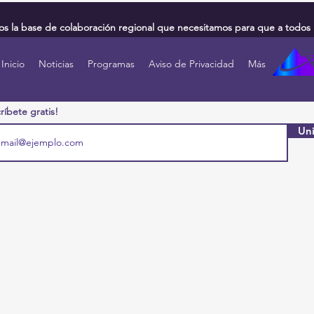
 la base de colaboración regional que necesitamos para que a todos 
Inicio
Noticias
Programas
Aviso de Privacidad
Más
ríbete gratis!
Uni