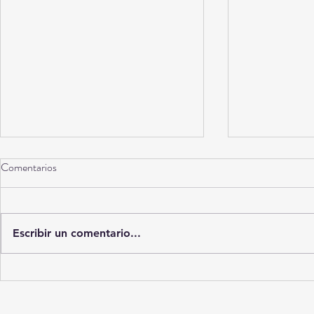
Comentarios
Torreón a 10 años
Escribir un comentario...
La Ciudad del