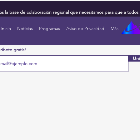
 la base de colaboración regional que necesitamos para que a todos 
Inicio
Noticias
Programas
Aviso de Privacidad
Más
ríbete gratis!
Uni