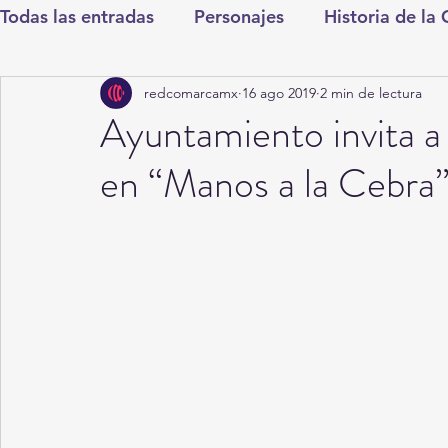
Todas las entradas
Personajes
Historia de la
redcomarcamx
16 ago 2019
2 min de lectura
Deportes
Salud
Entretenimiento
Cul
Ayuntamiento invita a l
en “Manos a la Cebra
Round Cero
Columnistas
CDMX
Nac
Chismes
Qué Curioso
Gómez Palacio
Durango
Titulares en Inicio
Coahuila
Santa Aurelia de los Vientos
San Pedro