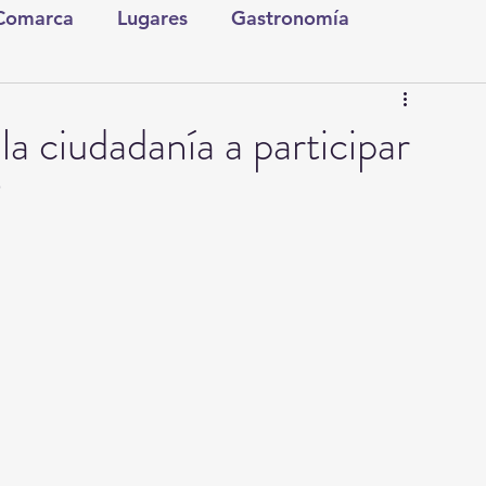
 Comarca
Lugares
Gastronomía
tura y Espectáculos
Lo Nuestro
Torreón
a ciudadanía a participar
”
ionales
Internacionales
Tecnología
Comics Derechairos
Fragmentos de la Historia
Investigaciones
Rapidín Político