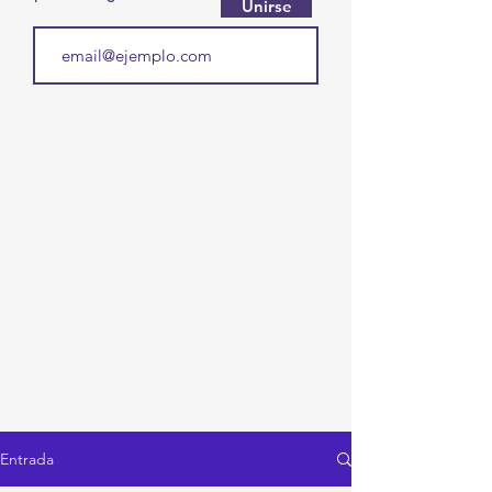
Unirse
Entrada