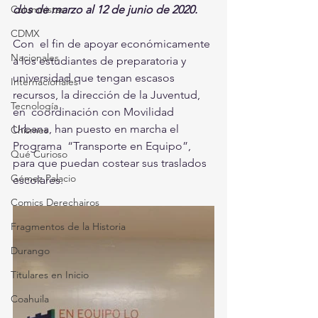
dos de marzo al 12 de junio de 2020.
Columnistas
CDMX
Con  el fin de apoyar económicamente 
Nacionales
a los estudiantes de preparatoria y  
universidad que tengan escasos 
Internacionales
recursos, la dirección de la Juventud, 
Tecnología
en  coordinación con Movilidad 
Urbana, han puesto en marcha el 
Chismes
Programa  “Transporte en Equipo”, 
Qué Curioso
para que puedan costear sus traslados 
Gómez Palacio
escolares.
Comics Derechairos
Fragmentos de la Historia
Durango
Titulares en Inicio
Coahuila