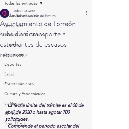
Todas las entradas
redcomarcamx
Todas las entradas
19 feb 2020
2 min de lectura
Ayuntamiento de Torreón
Personajes
subsidiará transporte a
Historia de la Comarca
estudiantes de escasos
Lugares
recursos
Gastronomía
Deportes
Salud
Entretenimiento
Cultura y Espectáculos
Lo Nuestro
· 
La fecha límite del trámite es el 08 de 
abril de 2020 o hasta agotar 700 
Torreón
solicitudes.
Round Cero
· 
Comprende el periodo escolar del 