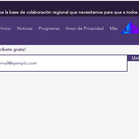
 la base de colaboración regional que necesitamos para que a todos 
Inicio
Noticias
Programas
Aviso de Privacidad
Más
ríbete gratis!
Uni