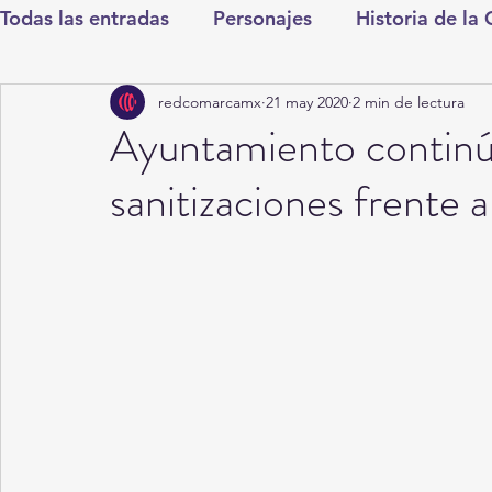
Todas las entradas
Personajes
Historia de la
redcomarcamx
21 may 2020
2 min de lectura
Deportes
Salud
Entretenimiento
Cul
Ayuntamiento continú
sanitizaciones frente
Round Cero
Columnistas
CDMX
Nac
Chismes
Qué Curioso
Gómez Palacio
Durango
Titulares en Inicio
Coahuila
Santa Aurelia de los Vientos
San Pedro