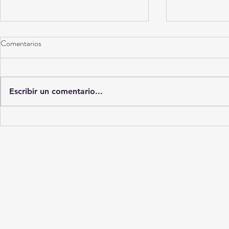
Comentarios
Torreón a 10 años
Escribir un comentario...
La Ciudad del