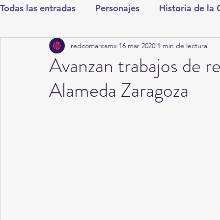
Todas las entradas
Personajes
Historia de la
redcomarcamx
16 mar 2020
1 min de lectura
Deportes
Salud
Entretenimiento
Cul
Avanzan trabajos de re
Alameda Zaragoza
Round Cero
Columnistas
CDMX
Nac
Chismes
Qué Curioso
Gómez Palacio
Durango
Titulares en Inicio
Coahuila
Santa Aurelia de los Vientos
San Pedro