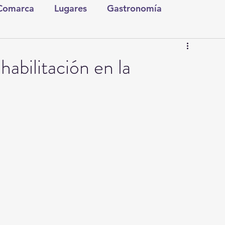
 Comarca
Lugares
Gastronomía
tura y Espectáculos
Lo Nuestro
Torreón
habilitación en la
ionales
Internacionales
Tecnología
Comics Derechairos
Fragmentos de la Historia
Investigaciones
Rapidín Político