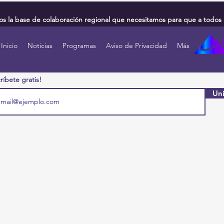
 la base de colaboración regional que necesitamos para que a todos 
Inicio
Noticias
Programas
Aviso de Privacidad
Más
ríbete gratis!
Uni