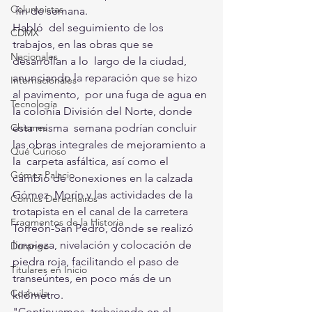
Columnistas
 fin de semana.
Habló  del seguimiento de los 
CDMX
trabajos, en las obras que se 
Nacionales
desarrollan a lo  largo de la ciudad, 
anunciando la reparación que se hizo 
Internacionales
al pavimento,  por una fuga de agua en 
Tecnología
la colonia División del Norte, donde 
esta misma  semana podrían concluir 
Chismes
las obras integrales de mejoramiento a 
Qué Curioso
la  carpeta asfáltica, así como el 
Gómez Palacio
cambio de conexiones en la calzada 
Gómez  Morín y las actividades de la 
Comics Derechairos
trotapista en el canal de la carretera  
Fragmentos de la Historia
Torreón-San Pedro, donde se realizó 
limpieza, nivelación y colocación de  
Durango
piedra roja, facilitando el paso de 
Titulares en Inicio
transeúntes, en poco más de un  
Coahuila
kilómetro.
"Continuamos  trabajando en el 