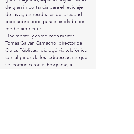
de gran importancia para el reciclaje  
de las aguas residuales de la ciudad, 
pero sobre todo, para el cuidado  del 
medio ambiente.
Finalmente  y como cada martes, 
Tomás Galván Camacho, director de 
Obras Públicas,  dialogó vía telefónica 
con algunos de los radioescuchas que 
se  comunicaron al Programa, a 
quienes informó de los trabajos de  
pavimentación que están por concluir 
en el bulevar Francisco Sarabia.