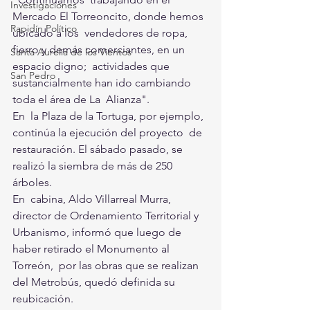
Investigaciones
Mercado El Torreoncito, donde hemos 
Rapidín Político
ubicado a los  vendedores de ropa, 
fierro y demás comerciantes, en un 
Santa Aurelia de los Vientos
espacio digno;  actividades que 
San Pedro
sustancialmente han ido cambiando 
toda el área de La  Alianza".
En  la Plaza de la Tortuga, por ejemplo, 
continúa la ejecución del proyecto  de 
restauración. El sábado pasado, se 
realizó la siembra de más de 250  
árboles. 
En  cabina, Aldo Villarreal Murra, 
director de Ordenamiento Territorial y  
Urbanismo, informó que luego de 
haber retirado el Monumento al 
Torreón,  por las obras que se realizan 
del Metrobús, quedó definida su  
reubicación.