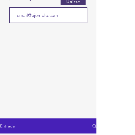
Unirse
Entrada