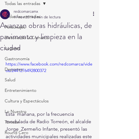
Todas las entradas
redcomarcamx
Todas las entradas
19 nov 2019
2 min de lectura
Avanzan obras hidráulicas, de
Personajes
pavimento y limpieza en la
Historia de la Comarca
ciudad
Lugares
Gastronomía
https://www.facebook.com/redcomarca/vide
Deportes
os/2441276492800372
Salud
Entretenimiento
Cultura y Espectáculos
Lo Nuestro
Esta  mañana, por la frecuencia 
modulada de Radio Torreón, el alcalde 
Torreón
Jorge  Zermeño Infante, presentó las 
Round Cero
actividades municipales realizadas este 