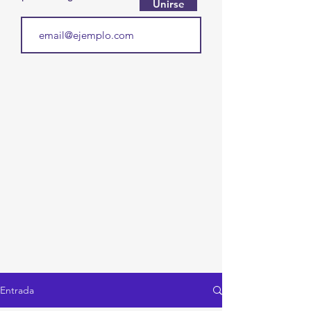
Unirse
Entrada