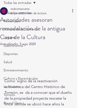
Todas las entradas
redcomarcamx
Todas las entradas
26 jun 2020
1 min de lectura
Autoridades asesoran
Personajes
remodelación de la antigua
Historia de la Comarca
Casa de la Cultura
Lugares
Actualizado:
3 ago 2020
Gastronomía
Deportes
Salud
Entretenimiento
Cultura y Espectáculos
Como  signo de la reactivación 
económica del Centro Histórico de 
Lo Nuestro
Torreón, se  da a conocer que el dueño 
Torreón
de la propiedad proyecta rescatar la 
Round Cero
finca  donde se ubicó hace años la 