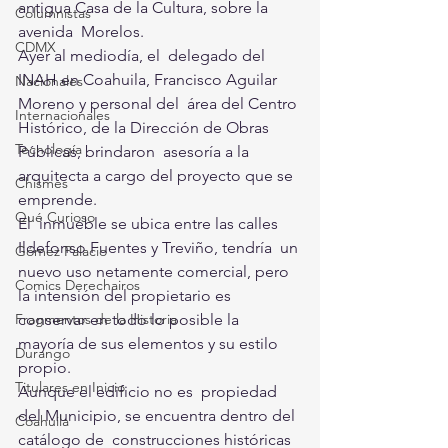
antigua Casa de la Cultura, sobre la 
Columnistas
avenida  Morelos. 
CDMX
Ayer al mediodía, el  delegado del 
INAH en Coahuila, Francisco Aguilar 
Nacionales
Moreno y personal del  área del Centro 
Internacionales
Histórico, de la Dirección de Obras 
Tecnología
Públicas, brindaron  asesoría a la 
arquitecta a cargo del proyecto que se 
Chismes
emprende. 
Qué Curioso
El  inmueble se ubica entre las calles 
Ildefonso Fuentes y Treviño, tendría  un 
Gómez Palacio
nuevo uso netamente comercial, pero 
Comics Derechairos
la intensión del propietario es  
conservar en todo lo posible la 
Fragmentos de la Historia
mayoría de sus elementos y su estilo  
Durango
propio.
Titulares en Inicio
Aunque el edificio no es  propiedad 
del Municipio, se encuentra dentro del 
Coahuila
catálogo de  construcciones históricas 