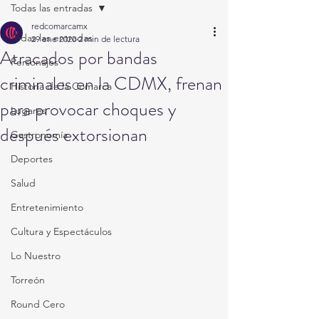
Todas las entradas
redcomarcamx
Todas las entradas
29 ene 2020
2 min de lectura
Atracados por bandas
Personajes
criminales en la CDMX, frenan
Historia de la Comarca
para provocar choques y
Lugares
después extorsionan
Gastronomía
Deportes
Salud
Entretenimiento
Cultura y Espectáculos
Lo Nuestro
Torreón
Round Cero