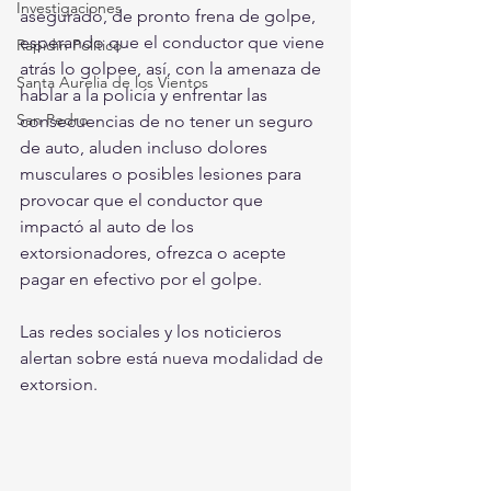
Investigaciones
asegurado, de pronto frena de golpe, 
esperando que el conductor que viene 
Rapidín Político
atrás lo golpee, así, con la amenaza de 
Santa Aurelia de los Vientos
hablar a la policía y enfrentar las 
San Pedro
consecuencias de no tener un seguro 
de auto, aluden incluso dolores 
musculares o posibles lesiones para 
provocar que el conductor que 
impactó al auto de los 
extorsionadores, ofrezca o acepte 
pagar en efectivo por el golpe.
Las redes sociales y los noticieros 
alertan sobre está nueva modalidad de 
extorsion. 