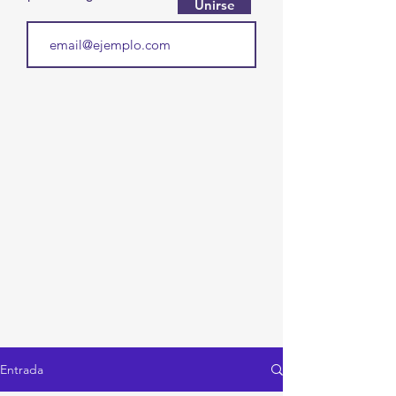
Unirse
Entrada