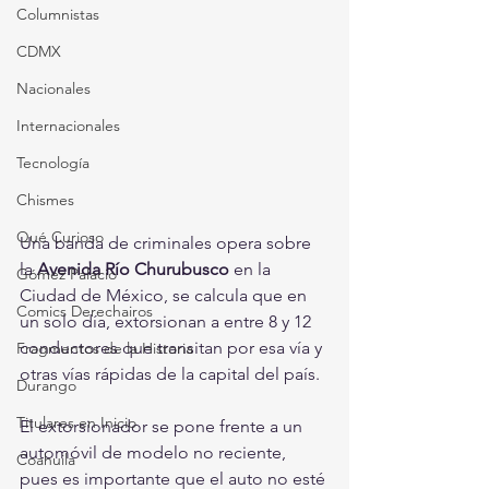
Columnistas
CDMX
Nacionales
Internacionales
Tecnología
Chismes
Qué Curioso
Una banda de criminales opera sobre 
la 
Avenida Río Churubusco
 en la 
Gómez Palacio
Ciudad de México, se calcula que en 
Comics Derechairos
un solo día, extorsionan a entre 8 y 12 
conductores que transitan por esa vía y 
Fragmentos de la Historia
otras vías rápidas de la capital del país.
Durango
Titulares en Inicio
El extorsionador se pone frente a un 
automóvil de modelo no reciente, 
Coahuila
pues es importante que el auto no esté 