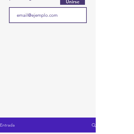
Unirse
Entrada