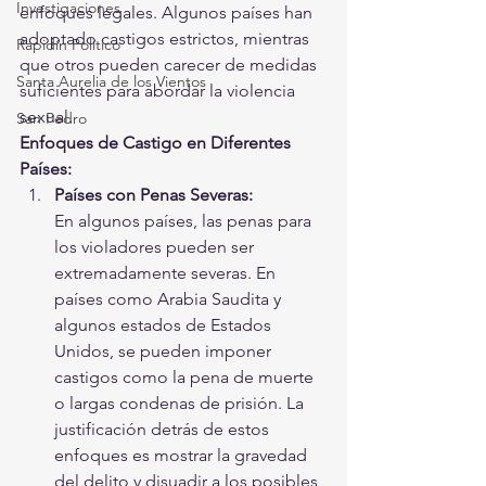
Investigaciones
enfoques legales. Algunos países han 
adoptado castigos estrictos, mientras 
Rapidín Político
que otros pueden carecer de medidas 
Santa Aurelia de los Vientos
suficientes para abordar la violencia 
sexual.
San Pedro
Enfoques de Castigo en Diferentes 
Países:
Países con Penas Severas:
En algunos países, las penas para 
los violadores pueden ser 
extremadamente severas. En 
países como Arabia Saudita y 
algunos estados de Estados 
Unidos, se pueden imponer 
castigos como la pena de muerte 
o largas condenas de prisión. La 
justificación detrás de estos 
enfoques es mostrar la gravedad 
del delito y disuadir a los posibles 