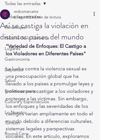
Todas las entradas
redcomarcamx
Todas las entradas
23 ago 2023
2 min de lectura
Así se castiga la violación en
Personajes
distintos países del mundo
Historia de la Comarca
"Variedad de Enfoques: El Castigo a 
Lugares
los Violadores en Diferentes Países"
Gastronomía
La lucha contra la violencia sexual es 
Deportes
una preocupación global que ha 
Salud
llevado a los países a promulgar leyes y 
Entretenimiento
políticas para castigar a los violadores y 
proteger a las víctimas. Sin embargo, 
Cultura y Espectáculos
los enfoques y las severidades de los 
Lo Nuestro
castigos varían ampliamente en todo el 
mundo debido a diferencias culturales, 
Torreón
sistemas legales y perspectivas 
Round Cero
sociales. En este artículo, exploramos 