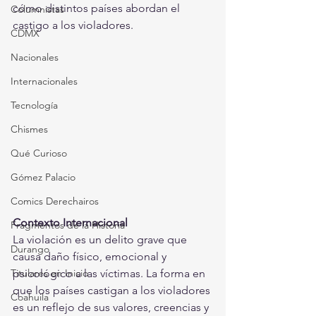
cómo distintos países abordan el 
Columnistas
castigo a los violadores.
CDMX
Nacionales
Internacionales
Tecnología
Chismes
Qué Curioso
Gómez Palacio
Comics Derechairos
Contexto Internacional
Fragmentos de la Historia
La violación es un delito grave que 
Durango
causa daño físico, emocional y 
psicológico a las víctimas. La forma en 
Titulares en Inicio
que los países castigan a los violadores 
Coahuila
es un reflejo de sus valores, creencias y 