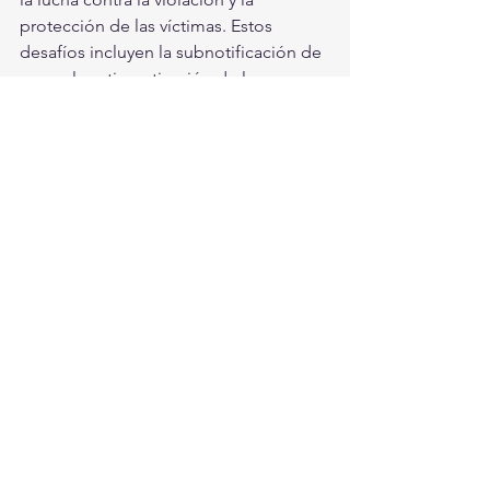
protección de las víctimas. Estos 
desafíos incluyen la subnotificación de 
casos, la estigmatización de las 
víctimas y la falta de recursos para 
brindar apoyo adecuado. Muchos 
defensores de los derechos humanos 
abogan por enfoques integrales que 
combinen castigos proporcionales con 
apoyo a las víctimas y programas de 
educación para prevenir la violencia 
sexual.
En última instancia, el castigo a los 
violadores varía significativamente 
según la jurisdicción y las 
circunstancias culturales y legales de 
cada país. La lucha por erradicar la 
violencia sexual y brindar justicia a las 
víctimas es un desafío continuo que 