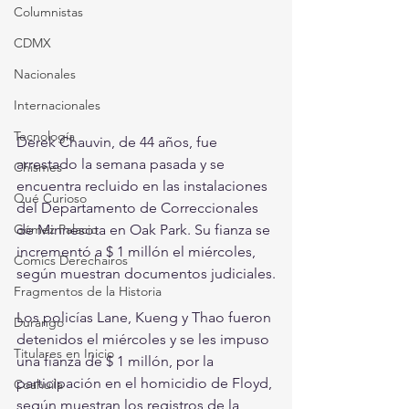
Columnistas
CDMX
Nacionales
Internacionales
Tecnología
Derek Chauvin, de 44 años, fue 
arrestado la semana pasada y se 
Chismes
encuentra recluido en las instalaciones 
Qué Curioso
del Departamento de Correccionales 
Gómez Palacio
de Minnesota en Oak Park. Su fianza se 
incrementó a $ 1 millón el miércoles, 
Comics Derechairos
según muestran documentos judiciales.
Fragmentos de la Historia
Los policías Lane, Kueng y Thao fueron 
Durango
detenidos el miércoles y se les impuso 
Titulares en Inicio
una fianza de $ 1 millón, por la 
participación en el homicidio de Floyd, 
Coahuila
según muestran los registros de la 