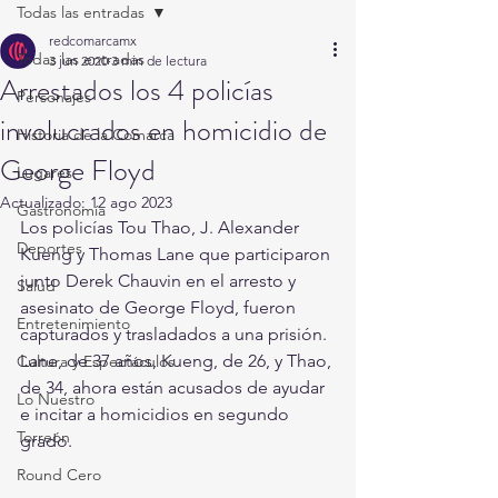
Todas las entradas
redcomarcamx
Todas las entradas
3 jun 2020
3 min de lectura
Arrestados los 4 policías
Personajes
involucrados en homicidio de
Historia de la Comarca
George Floyd
Lugares
Actualizado:
12 ago 2023
Gastronomía
Los policías Tou Thao, J. Alexander 
Deportes
Kueng y Thomas Lane que participaron 
junto Derek Chauvin en el arresto y 
Salud
asesinato de George Floyd, fueron 
Entretenimiento
capturados y trasladados a una prisión. 
Lane, de 37 años, Kueng, de 26, y Thao, 
Cultura y Espectáculos
de 34, ahora están acusados de ayudar 
Lo Nuestro
e incitar a homicidios en segundo 
Torreón
grado.
Round Cero