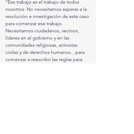
“Ese trabajo es el trabajo de todos 
nosotros. No necesitamos esperar a la 
resolución e investigación de este caso 
para comenzar ese trabajo. 
Necesitamos ciudadanos, vecinos, 
líderes en el gobierno y en las 
comunidades religiosas, activistas 
civiles y de derechos humanos. , para 
comenzar a reescribir las reglas para 
una sociedad justa ahora “, dijo Ellison.
Benjamin Crump, abogado de la 
familia Floyd, dijo en Twitter que la 
familia estaba satisfecha con los 
nuevos cargos.
Este es un momento agridulce. 
Estamos profundamente satisfechos 
de que (Ellison) haya tomado medidas 
decisivas, arrestando y acusando a 