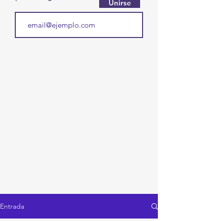
Unirse
Entrada