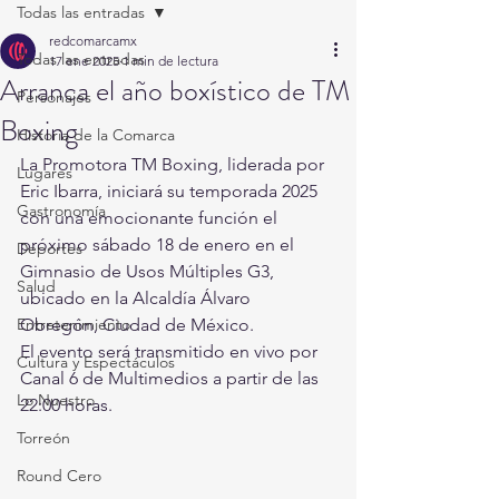
Todas las entradas
redcomarcamx
Todas las entradas
17 ene 2025
1 min de lectura
Arranca el año boxístico de TM
Personajes
Boxing
Historia de la Comarca
La Promotora TM Boxing, liderada por 
Lugares
Eric Ibarra, iniciará su temporada 2025 
Gastronomía
con una emocionante función el 
próximo sábado 18 de enero en el 
Deportes
Gimnasio de Usos Múltiples G3, 
Salud
ubicado en la Alcaldía Álvaro 
Entretenimiento
Obregón, Ciudad de México.
El evento será transmitido en vivo por 
Cultura y Espectáculos
Canal 6 de Multimedios a partir de las 
Lo Nuestro
22:00 horas.
Torreón
Round Cero