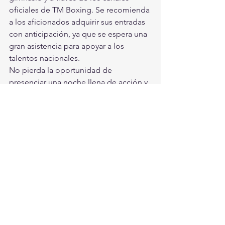
oficiales de TM Boxing. Se recomienda 
a los aficionados adquirir sus entradas 
con anticipación, ya que se espera una 
gran asistencia para apoyar a los 
talentos nacionales.
No pierda la oportunidad de 
presenciar una noche llena de acción y 
emoción, donde el boxeo mexicano 
demostrará una vez más su calidad y 
pasión sobre el ring.
Round Cero
Deportes
Ver todo
Entradas recientes