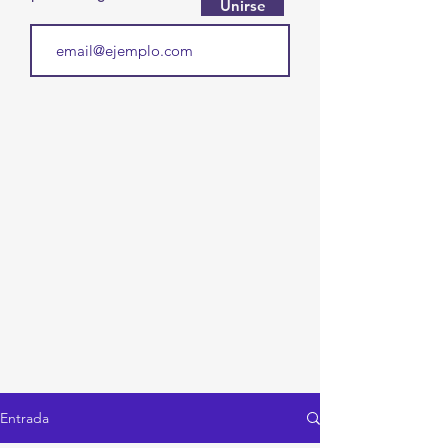
Unirse
Entrada