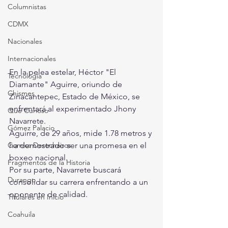
Columnistas
CDMX
Nacionales
Internacionales
En la pelea estelar, Héctor "El 
Tecnología
Diamante" Aguirre, oriundo de 
Chismes
Zinacantepec, Estado de México, se 
enfrentará al experimentado Jhony 
Qué Curioso
Navarrete. 
Gómez Palacio
Aguirre, de 29 años, mide 1.78 metros y 
Comics Derechairos
ha demostrado ser una promesa en el 
boxeo nacional.
Fragmentos de la Historia
Por su parte, Navarrete buscará 
Durango
consolidar su carrera enfrentando a un 
oponente de calidad.
Titulares en Inicio
Coahuila