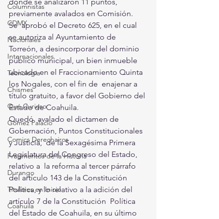
donde se analizaron 11 puntos, 
Columnistas
previamente avalados en Comisión.
CDMX
Se  aprobó el Decreto 625, en el cual 
se autoriza al Ayuntamiento de  
Nacionales
Torreón, a desincorporar del dominio 
Internacionales
público municipal, un bien inmueble  
ubicado en el Fraccionamiento Quinta 
Tecnología
los Nogales, con el fin de  enajenar a 
Chismes
título gratuito, a favor del Gobierno del 
Qué Curioso
Estado de Coahuila.
Quedó  avalado el dictamen de 
Gómez Palacio
Gobernación, Puntos Constitucionales 
Comics Derechairos
y Justicia,  de la Sexagésima Primera 
Legislatura del Congreso del Estado, 
Fragmentos de la Historia
relativo a  la reforma al tercer párrafo 
Durango
del artículo 143 de la Constitución  
Política, y lo relativo a la adición del 
Titulares en Inicio
artículo 7 de la Constitución  Política 
Coahuila
del Estado de Coahuila, en su último 