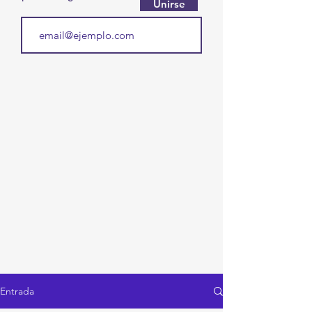
Unirse
Entrada