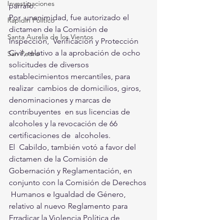
Investigaciones
párrafo.
Por  unanimidad, fue autorizado el 
Rapidín Político
dictamen de la Comisión de 
Santa Aurelia de los Vientos
Inspección,  Verificación y Protección 
Civil, relativo a la aprobación de ocho  
San Pedro
solicitudes de diversos 
establecimientos mercantiles, para 
realizar  cambios de domicilios, giros, 
denominaciones y marcas de 
contribuyentes  en sus licencias de 
alcoholes y la revocación de 66 
certificaciones de  alcoholes.
El  Cabildo, también votó a favor del 
dictamen de la Comisión de  
Gobernación y Reglamentación, en 
conjunto con la Comisión de Derechos 
 Humanos e Igualdad de Género, 
relativo al nuevo Reglamento para  
Erradicar la Violencia Política de 