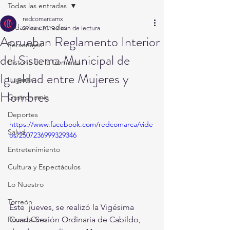
Todas las entradas
redcomarcamx
Todas las entradas
29 nov 2019
2 min de lectura
Aprueban Reglamento Interior
Personajes
del Sistema Municipal de
Historia de la Comarca
Igualdad entre Mujeres y
Lugares
Hombres
Gastronomía
Deportes
https://www.facebook.com/redcomarca/vide
Salud
os/2507236999329346
Entretenimiento
Cultura y Espectáculos
Lo Nuestro
Torreón
Este  jueves, se realizó la Vigésima 
Cuarta Sesión Ordinaria de Cabildo,  
Round Cero