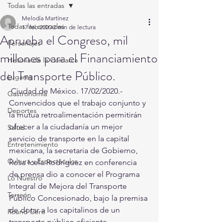
Todas las entradas
Melodía Martínez
Todas las entradas
17 feb 2020
2 min de lectura
Aprueba el Congreso, mil
Personajes
millones para el Financiamiento
Historia de la Comarca
del Transporte Público.
Lugares
 Ciudad de México. 17/02/2020.- 
Gastronomía
Convencidos que el trabajo conjunto y 
Deportes
la mutua retroalimentación permitirán 
ofrecer a la ciudadanía un mejor 
Salud
servicio de transporte en la capital 
Entretenimiento
mexicana, la secretaria de Gobierno, 
Cultura y Espectáculos
Rosa Icela Rodríguez en conferencia 
de prensa dio a conocer el Programa 
Lo Nuestro
Integral de Mejora del Transporte 
Torreón
Público Concesionado, bajo la premisa 
de dotar a los capitalinos de un 
Round Cero
transporte público eficiente, 