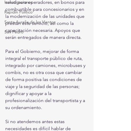
Investigaciones
salud para operadores, en bonos para 
combustible para concesionarios y en 
Rapidín Político
la modernización de las unidades que 
Santa Aurelia de los Vientos
prestan este servicio, así como la 
capacitación necesaria. Apoyos que 
San Pedro
serán entregados de manera directa.
Para el Gobierno, mejorar de forma 
integral el transporte público de ruta, 
integrado por camiones, microbuses y 
combis, no es otra cosa que cambiar 
de forma positiva las condiciones de 
viaje y la seguridad de las personas; 
dignificar y apoyar a la 
profesionalización del transportista y a 
su ordenamiento.
Si no atendemos antes estas 
necesidades es difícil hablar de 