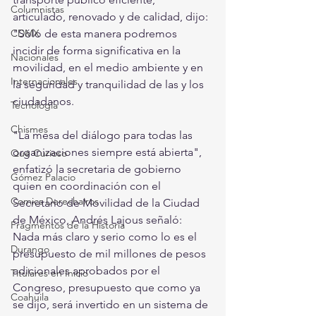
Columnistas
articulado, renovado y de calidad, dijo: 
CDMX
"Sólo de esta manera podremos 
incidir de forma significativa en la 
Nacionales
movilidad, en el medio ambiente y en 
Internacionales
la seguridad y tranquilidad de las y los 
ciudadanos.
Tecnología
Chismes
"La mesa del diálogo para todas las 
organizaciones siempre está abierta", 
Qué Curioso
enfatizó la secretaria de gobierno 
Gómez Palacio
quien en coordinación con el 
Comics Derechairos
Secretario de Movilidad de la Ciudad 
de México, Andrés Lajous señaló: 
Fragmentos de la Historia
Nada más claro y serio como lo es el 
Durango
presupuesto de mil millones de pesos 
adicionales aprobados por el 
Titulares en Inicio
Congreso, presupuesto que como ya 
Coahuila
se dijo, será invertido en un sistema de 