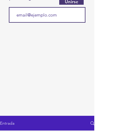
Unirse
Entrada