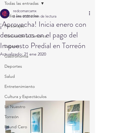
Todas las entradas
redcomarcamx
Todas las entradas
2 ene 2020
2 min de lectura
¡Aprovecha! Inicia enero con
Personajes
descuentos en el pago del
Historia de la Comarca
Impuesto Predial en Torreón
Lugares
Actualizado:
21 ene 2020
Gastronomía
Deportes
Salud
Entretenimiento
Cultura y Espectáculos
Lo Nuestro
Torreón
Round Cero