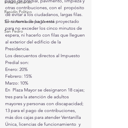
pago de predial, pavimento, limpieza y 
Investigaciones
otras contribuciones, con el  propósito 
Rapidín Político
de evitar a los ciudadanos, largas filas. 
El  sistema de pago está proyectado 
Santa Aurelia de los Vientos
para no exceder los cinco minutos de  
San Pedro
espera, ni hacerlo con filas que lleguen 
al exterior del edificio de la  
Presidencia. 
Los descuentos directos al Impuesto 
Predial son:
Enero: 20%
Febrero: 15%
Marzo: 10%
En  Plaza Mayor se designaron 18 cajas; 
tres para la atención de adultos  
mayores y personas con discapacidad; 
13 para el pago de contribuciones,  
más dos cajas para atender Ventanilla 
Única, licencias de funcionamiento  y 