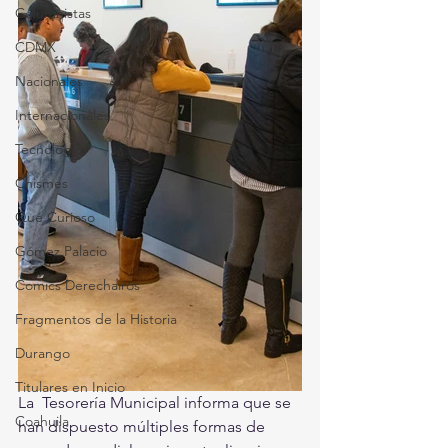
Columnistas
CDMX
Nacionales
Internacionales
Tecnología
Chismes
Qué Curioso
Gómez Palacio
Comics Derechairos
Fragmentos de la Historia
Durango
Titulares en Inicio
La  Tesorería Municipal informa que se 
Coahuila
han dispuesto múltiples formas de  