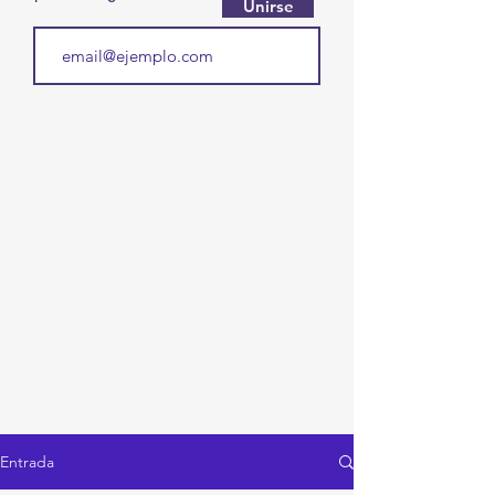
Unirse
Entrada