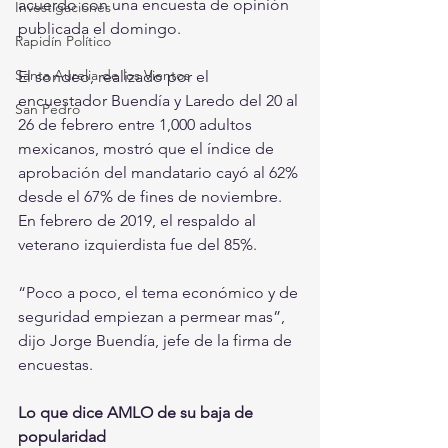
acuerdo con una encuesta de opinión 
Investigaciones
publicada el domingo.
Rapidín Político
Santa Aurelia de los Vientos
El sondeo, realizado por el 
encuestador Buendía y Laredo del 20 al 
San Pedro
26 de febrero entre 1,000 adultos 
mexicanos, mostró que el índice de 
aprobación del mandatario cayó al 62% 
desde el 67% de fines de noviembre. 
En febrero de 2019, el respaldo al 
veterano izquierdista fue del 85%.
“Poco a poco, el tema económico y de 
seguridad empiezan a permear mas”, 
dijo Jorge Buendía, jefe de la firma de 
encuestas.
Lo que dice AMLO de su baja de 
popularidad