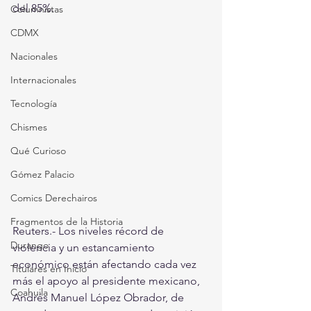
del 85%.
Columnistas
CDMX
Nacionales
Internacionales
Tecnología
Chismes
Qué Curioso
Gómez Palacio
Comics Derechairos
Fragmentos de la Historia
Reuters.- Los niveles récord de 
Durango
violencia y un estancamiento 
económico están afectando cada vez 
Titulares en Inicio
más el apoyo al presidente mexicano, 
Coahuila
Andrés Manuel López Obrador, de 