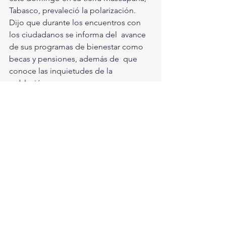
Tabasco, prevaleció la polarización.
Dijo que durante los encuentros con 
los ciudadanos se informa del  avance 
de sus programas de bienestar como 
becas y pensiones, además de  que 
conoce las inquietudes de la 
población.
Sin embargo, advirtió que hay muchos 
en campañas, hasta dirigentes de  
secciones sindicales, por eso planteó 
que no exista la grilla sino  
planteamientos.
#AMLO
#Aceptación