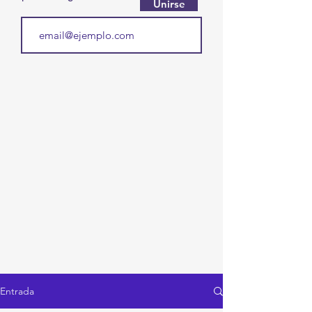
Unirse
Entrada