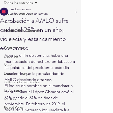
Todas las entradas
redcomarcamx
Todas las entradas
2 mar 2020
2 min de lectura
Aprobación a AMLO sufre
Personajes
caída del 23% en un año;
Historia de la Comarca
violencia y estancamiento
Lugares
económico
Gastronomía
Apenas el fin de semana, hubo una 
Deportes
manifestación de rechazo en Tabasco a 
Salud
las palabras del presidente, este día 
Entretenimiento
trasciende que la popularidad de 
AMLO desciende otra vez.
Cultura y Espectáculos
El índice de aprobación al mandatario 
Lo Nuestro
Andrés Manuel López Obrador cayó al 
62% desde el 67% de fines de 
Torreón
noviembre. En febrero de 2019, el 
Round Cero
respaldo al veterano izquierdista fue 