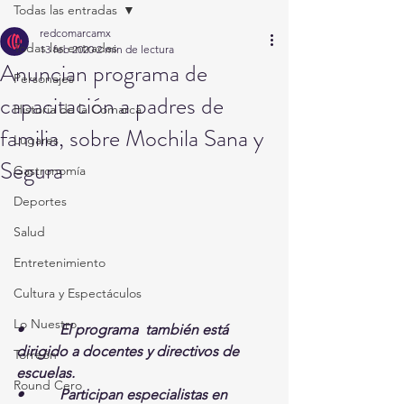
Todas las entradas
redcomarcamx
Todas las entradas
13 feb 2020
2 min de lectura
Anuncian programa de
Personajes
capacitación a padres de
Historia de la Comarca
familia, sobre Mochila Sana y
Lugares
Segura
Gastronomía
Deportes
Salud
Entretenimiento
Cultura y Espectáculos
Lo Nuestro
•          El programa  también está 
dirigido a docentes y directivos de 
Torreón
escuelas.
Round Cero
•          Participan especialistas en 