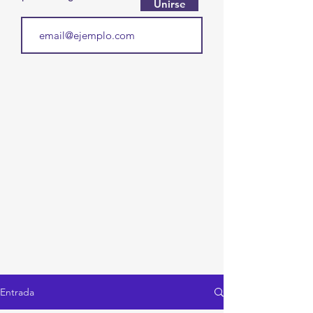
Unirse
Entrada