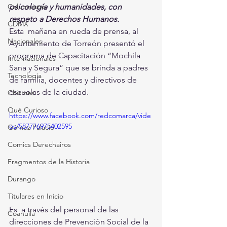
psicología y humanidades, con 
Columnistas
respeto a Derechos Humanos.
CDMX
Esta  mañana en rueda de prensa, al 
Nacionales
Ayuntamiento de Torreón presentó el  
programa de Capacitación “Mochila 
Internacionales
Sana y Segura” que se brinda a padres  
Tecnología
de familia, docentes y directivos de 
escuelas de la ciudad.
Chismes
Qué Curioso
https://www.facebook.com/redcomarca/vide
os/587776975402595
Gómez Palacio
Comics Derechairos
Fragmentos de la Historia
Durango
Titulares en Inicio
Es  a través del personal de las 
Coahuila
direcciones de Prevención Social de la  