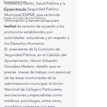
Investigaciones
Violencia y Delito, Salud Pública y la 
Dirección de Seguridad Pública  
Rapidín Político
Municipal (DSPM), que se brinda 
Santa Aurelia de los Vientos
información y herramientas para 
realizar  la revisión de acuerdo a los 
San Pedro
protocolos establecidos por 
autoridades  educativas y en respeto a 
los Derechos Humanos.
El  presidente de la Comisión de 
Seguridad Pública, en el Cabildo del  
Ayuntamiento, Héctor Eduardo 
González Madero, detalló que en 
previas  mesas de trabajo con personal 
de las áreas involucradas de la  
administración municipal, la Unión 
Nacional de Colegios Particulares,  
asociaciones y especialistas como 
médicos, psicólogos, entre otros,  
acordaron comenzar con esta 