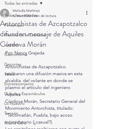
Todas las entradas
Melodía Martínez
Todas las entradas
12 mar 2020
1 min de lectura
Antorchistas de Azcapotzalco
Personajes
difunden mensaje de Aquiles
Historia de la Comarca
Córdova Morán
Lugares
Por: Nancy Grajeda
Gastronomía
Deportes
Antorchistas de Azcapotzalco 
realizaron una difusión masiva en esta
Salud
alcaldía  del volante en donde se 
Entretenimiento
plasmó el artículo del ingeniero 
Cultura y Espectáculos
Aquiles
Córdova Morán, Secretario General del 
Lo Nuestro
Movimiento Antorchista, titulado:
Torreón
“Tecomatlán, Puebla, bajo acoso 
intimidatorio (¿casual?).
Round Cero
Los capitalinos recibieron con gusto el 