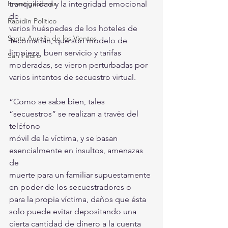
Investigaciones
tranquilidad y la integridad emocional 
de
Rapidín Político
varios huéspedes de los hoteles de 
Santa Aurelia de los Vientos
Tecomatlán, que son modelo de
limpieza, buen servicio y tarifas 
San Pedro
moderadas, se vieron perturbadas por
varios intentos de secuestro virtual.
“Como se sabe bien, tales 
“secuestros” se realizan a través del 
teléfono
móvil de la víctima, y se basan 
esencialmente en insultos, amenazas 
de
muerte para un familiar supuestamente 
en poder de los secuestradores o
para la propia víctima, daños que ésta 
solo puede evitar depositando una
cierta cantidad de dinero a la cuenta 