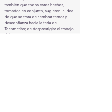
también que todos estos hechos, 
tomados en conjunto, sugieren la idea 
de que se trata de sembrar temor y 
desconfianza hacia la feria de 
Tecomatlán; de desprestigiar el trabajo 
del
pueblo organizado en el Movimiento 
Antorchista y ahuyentar al público que
año con año los visita.
CDMX
Ver todo
Entradas recientes