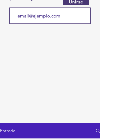
Unirse
Entrada