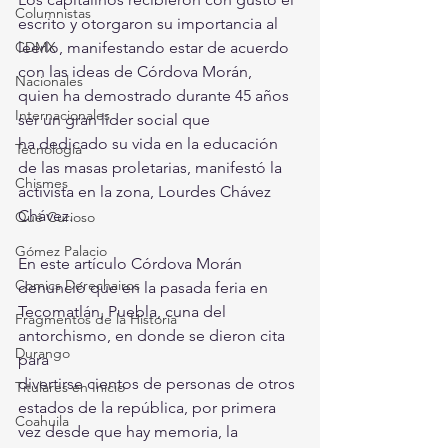
Columnistas
escrito y otorgaron su importancia al
CDMX
leerlo, manifestando estar de acuerdo 
con las ideas de Córdova Morán,
Nacionales
quien ha demostrado durante 45 años 
Internacionales
ser un gran líder social que
ha dedicado su vida en la educación 
Tecnología
de las masas proletarias, manifestó la
Chismes
activista en la zona, Lourdes Chávez 
Chávez.
Qué Curioso
Gómez Palacio
En este artículo Córdova Morán 
Comics Derechairos
denunció que en la pasada feria en
Tecomatlán, Puebla, cuna del 
Fragmentos de la Historia
antorchismo, en donde se dieron cita 
Durango
para
divertirse cientos de personas de otros 
Titulares en Inicio
estados de la república, por primera
Coahuila
vez desde que hay memoria, la 