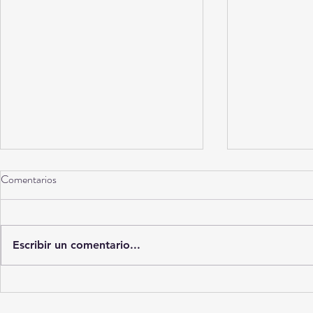
Comentarios
Torreón a 10 años
Escribir un comentario...
La Ciudad del