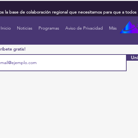
 la base de colaboración regional que necesitamos para que a todos 
Inicio
Noticias
Programas
Aviso de Privacidad
Más
ríbete gratis!
Uni