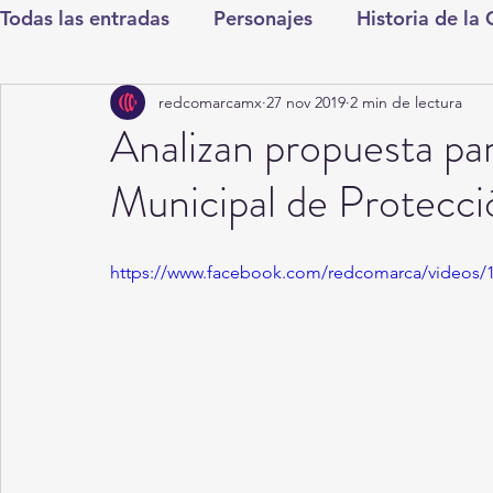
Todas las entradas
Personajes
Historia de la
redcomarcamx
27 nov 2019
2 min de lectura
Deportes
Salud
Entretenimiento
Cul
Analizan propuesta pa
Municipal de Protecci
Round Cero
Columnistas
CDMX
Nac
https://www.facebook.com/redcomarca/videos/
Chismes
Qué Curioso
Gómez Palacio
Durango
Titulares en Inicio
Coahuila
Santa Aurelia de los Vientos
San Pedro