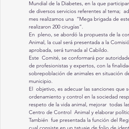
Mundial de la Diabetes, en la que particip
de diversos servicios referentes al tema;  a
mes realizamos una  “Mega brigada de ester
realizaron 200 cirugías”.
En  pleno, se abordó la propuesta de la co
Animal, la cual será presentada a la Comisi
aprobada, será turnada al Cabildo. 
Este  Comité, se conformará por autoridades
de profesionistas y expertos, con la finalida
sobrepoblación de animales en situación de 
municipio.
El  objetivo, es adecuar las sanciones que s
ordenamiento y control en la sociedad respe
respeto de la vida animal, mejorar  todas la
Centro de Control  Animal y elaborar políti
También  fue presentada la función del Regi
cual consiste en un tatuaje de folio de iden