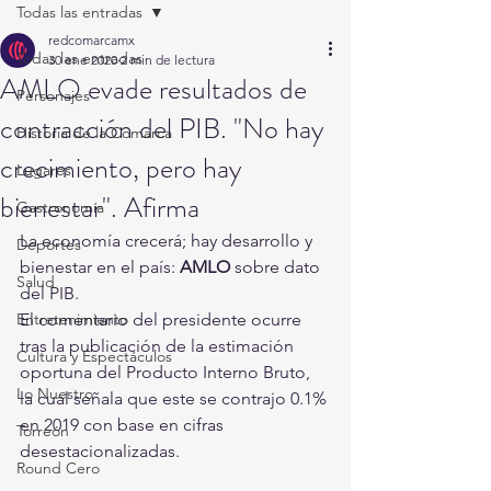
Todas las entradas
redcomarcamx
Todas las entradas
30 ene 2020
2 min de lectura
AMLO evade resultados de
Personajes
contracción del PIB. "No hay
Historia de la Comarca
crecimiento, pero hay
Lugares
bienestar". Afirma
Gastronomía
La economía crecerá; hay desarrollo y 
Deportes
bienestar en el país: 
AMLO
 sobre dato 
Salud
del PIB.
Entretenimiento
El comentario del presidente ocurre 
tras la publicación de la estimación 
Cultura y Espectáculos
oportuna del Producto Interno Bruto, 
Lo Nuestro
la cual señala que este se contrajo 0.1% 
en 2019 con base en cifras 
Torreón
desestacionalizadas.
Round Cero