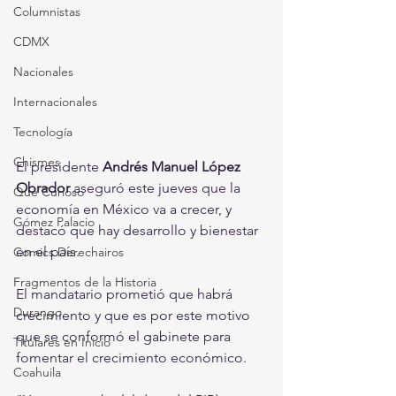
Columnistas
CDMX
Nacionales
Internacionales
Tecnología
Chismes
El presidente 
Andrés Manuel López 
Obrador
 aseguró este jueves que la 
Qué Curioso
economía en México va a crecer, y 
Gómez Palacio
destacó que hay desarrollo y bienestar 
en el país.
Comics Derechairos
Fragmentos de la Historia
El mandatario prometió que habrá 
Durango
crecimiento y que es por este motivo 
que se conformó el gabinete para 
Titulares en Inicio
fomentar el crecimiento económico.
Coahuila