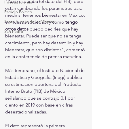
"Ya se esperaba (el dato del PIB), pero 
Investigaciones
están cambiando los parámetros para 
Rapidín Político
medir si tenemos bienestar en México, 
Santa Aurelia de los Vientos
en nuestra sociedad, y como 
tengo 
otros datos
 puedo decirles que hay 
San Pedro
bienestar. Puede ser que no se tenga 
crecimiento, pero hay desarrollo y hay 
bienestar, que son distintos", comentó 
en la conferencia de prensa matutina.
Más temprano, el Instituto Nacional de 
Estadística y Geografía (Inegi) publicó 
su estimación oportuna del Producto 
Interno Bruto (PIB) de México, 
señalando que se contrajo 0.1 por 
ciento en 2019 con base en cifras 
desestacionalizadas.
El dato representó la primera 