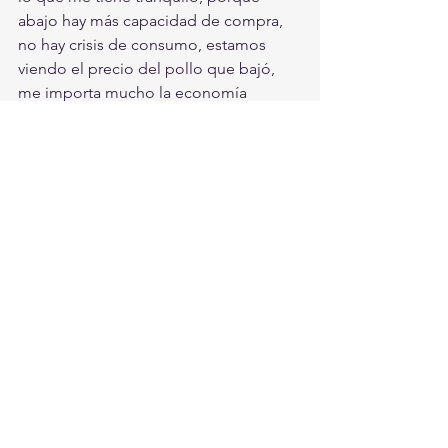
abajo hay más capacidad de compra, 
no hay crisis de consumo, estamos 
viendo el precio del pollo que bajó, 
me importa mucho la economía 
familiar", agregó.
#AMLO
#PIB
#economia
Nacionales
Ver todo
Entradas recientes