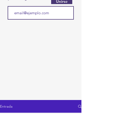
Unirse
Entrada