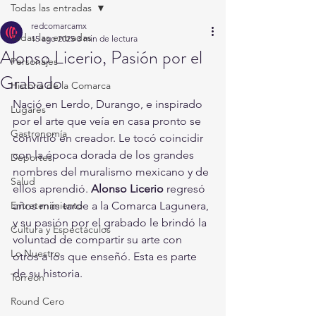
Todas las entradas
redcomarcamx
Todas las entradas
15 ago 2025
3 min de lectura
Alonso Licerio, Pasión por el
Personajes
Grabado
Historia de la Comarca
Nació en Lerdo, Durango, e inspirado 
Lugares
por el arte que veía en casa pronto se 
Gastronomía
convirtió en creador. Le tocó coincidir 
con la época dorada de los grandes 
Deportes
nombres del muralismo mexicano y de 
Salud
ellos aprendió. 
Alonso Licerio
 regresó 
Entretenimiento
años más tarde a la Comarca Lagunera, 
y su pasión por el grabado le brindó la 
Cultura y Espectáculos
voluntad de compartir su arte con 
Lo Nuestro
otros a los que enseñó. Esta es parte 
de su historia.
Torreón
Round Cero