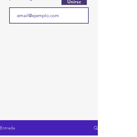
Unirse
Entrada