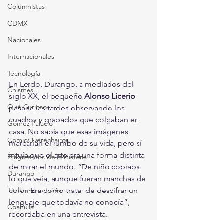
Columnistas
CDMX
Nacionales
Internacionales
Tecnología
En Lerdo, Durango, a mediados del 
Chismes
siglo XX, el pequeño 
Alonso Licerio
Qué Curioso
pasaba las tardes observando los 
cuadros y grabados que colgaban en 
Gómez Palacio
casa. No sabía que esas imágenes 
Comics Derechairos
marcarían el rumbo de su vida, pero sí 
intuía que el arte era una forma distinta 
Fragmentos de la Historia
de mirar el mundo. “De niño copiaba 
Durango
lo que veía, aunque fueran manchas de 
Titulares en Inicio
color. Era como tratar de descifrar un 
lenguaje que todavía no conocía”, 
Coahuila
recordaba en una entrevista.