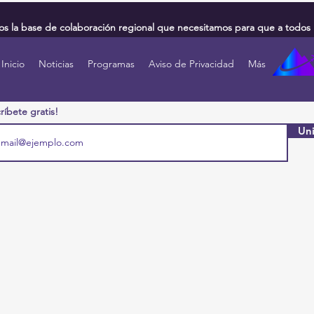
 la base de colaboración regional que necesitamos para que a todos 
Inicio
Noticias
Programas
Aviso de Privacidad
Más
ríbete gratis!
Uni