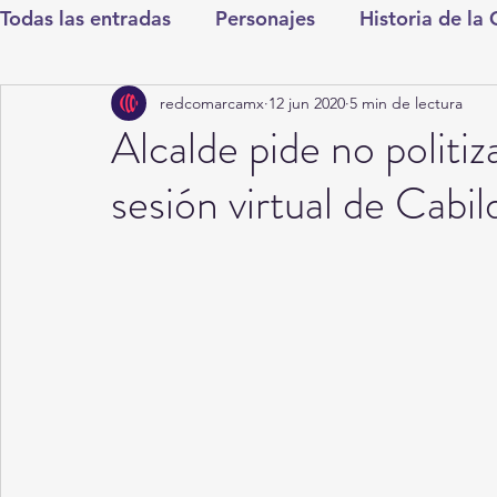
Todas las entradas
Personajes
Historia de la
redcomarcamx
12 jun 2020
5 min de lectura
Deportes
Salud
Entretenimiento
Cul
Alcalde pide no polit
sesión virtual de Cabil
Round Cero
Columnistas
CDMX
Nac
Chismes
Qué Curioso
Gómez Palacio
Durango
Titulares en Inicio
Coahuila
Santa Aurelia de los Vientos
San Pedro