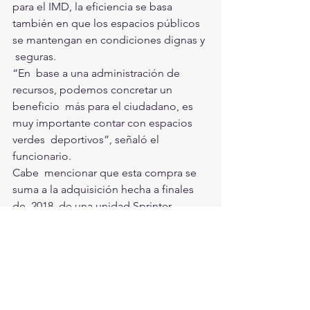
para el IMD, la eficiencia se basa  
también en que los espacios públicos 
se mantengan en condiciones dignas y 
 seguras.
“En  base a una administración de 
recursos, podemos concretar un 
beneficio  más para el ciudadano, es 
muy importante contar con espacios 
verdes  deportivos”, señaló el 
funcionario.
Cabe  mencionar que esta compra se 
suma a la adquisición hecha a finales 
de  2018, de una unidad Sprinter 
Mercedes Benz, modelo 2019, con 
capacidad  para 21 pasajeros, cuyo uso 
permite brindar apoyo a deportistas  
laguneros que necesitan viajar a 
competencias regionales o nacionales.
Torreón, Ciudad en Equipo