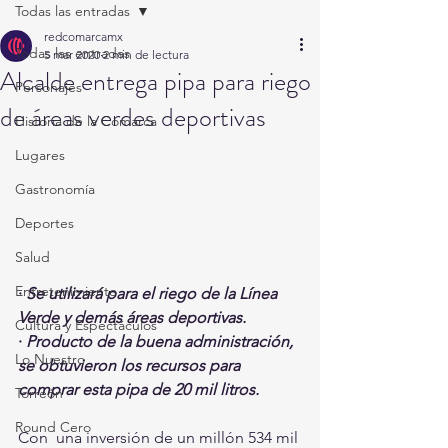
Todas las entradas
redcomarcamx
Todas las entradas
5 mar 2020
2 min de lectura
Alcalde entrega pipa para riego
Personajes
de áreas verdes deportivas
Historia de la Comarca
Lugares
Gastronomía
Deportes
Salud
Entretenimiento
· 
Se utilizará para el riego de la Línea 
Verde y demás áreas deportivas.
Cultura y Espectáculos
· 
Producto de la buena administración, 
Lo Nuestro
se obtuvieron los recursos para 
comprar esta pipa de 20 mil litros.
Torreón
Round Cero
Con  una inversión de un millón 534 mil 