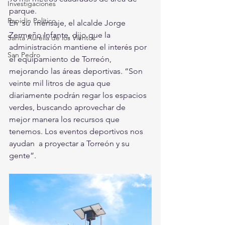
Investigaciones
parque.
Rapidín Político
En  su  mensaje, el alcalde Jorge 
Zermeño Infante, dijo que la  
Santa Aurelia de los Vientos
administración mantiene el interés por 
San Pedro
el equipamiento de Torreón,  
mejorando las áreas deportivas. “Son 
veinte mil litros de agua que  
diariamente podrán regar los espacios 
verdes, buscando aprovechar de  
mejor manera los recursos que 
tenemos. Los eventos deportivos nos 
ayudan  a proyectar a Torreón y su 
gente”.