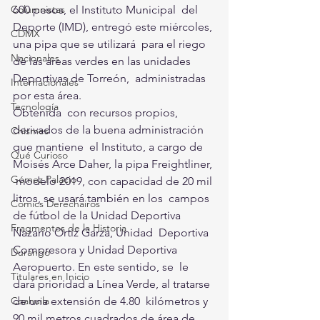
600 pesos, el Instituto Municipal  del 
Columnistas
Deporte (IMD), entregó este miércoles, 
CDMX
una pipa que se utilizará  para el riego 
Nacionales
de las áreas verdes en las unidades 
Deportivas de Torreón,  administradas 
Internacionales
por esta área.
Tecnología
Obtenida  con recursos propios, 
derivados de la buena administración 
Chismes
que mantiene  el Instituto, a cargo de 
Qué Curioso
Moisés Arce Daher, la pipa Freightliner, 
Gómez Palacio
 modelo 2019, con capacidad de 20 mil 
litros, se usará también en los  campos 
Comics Derechairos
de fútbol de la Unidad Deportiva 
Fragmentos de la Historia
Nazario Ortiz Garza, Unidad  Deportiva 
Compresora y Unidad Deportiva 
Durango
Aeropuerto. En este sentido, se  le 
Titulares en Inicio
dará prioridad a Línea Verde, al tratarse 
de una extensión de 4.80  kilómetros y 
Coahuila
90 mil metros cuadrados de área de 