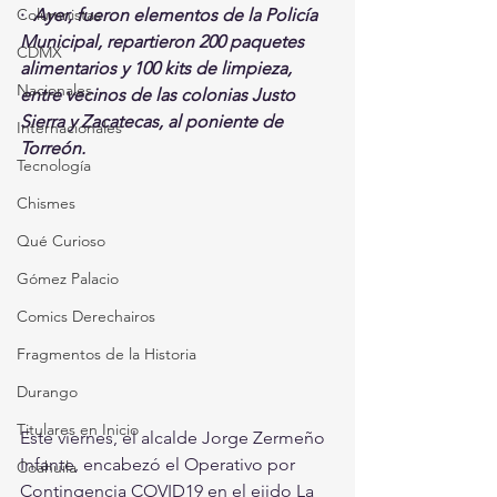
·  
Ayer, fueron elementos de la Policía 
Columnistas
Municipal, repartieron 200 paquetes 
CDMX
alimentarios y 100 kits de limpieza, 
Nacionales
entre vecinos de las colonias Justo 
Sierra y Zacatecas, al poniente de 
Internacionales
Torreón.
Tecnología
Chismes
Qué Curioso
Gómez Palacio
Comics Derechairos
Fragmentos de la Historia
Durango
Titulares en Inicio
Este viernes, el alcalde Jorge Zermeño 
Infante, encabezó el Operativo por 
Coahuila
Contingencia COVID19 en el ejido La 