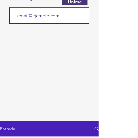
Unirse
Entrada