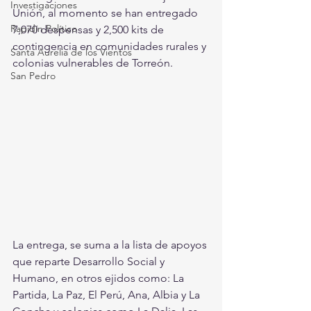
Investigaciones
Unión, al momento se han entregado 
Rapidín Político
7,070 despensas y 2,500 kits de 
contingencia en comunidades rurales y 
Santa Aurelia de los Vientos
colonias vulnerables de Torreón.
San Pedro
La entrega, se suma a la lista de apoyos 
que reparte Desarrollo Social y 
Humano, en otros ejidos como: La 
Partida, La Paz, El Perú, Ana, Albia y La 