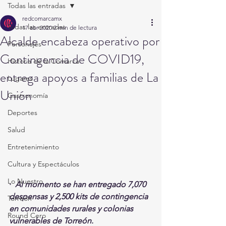
Todas las entradas
redcomarcamx
Todas las entradas
17 abr 2020
2 min de lectura
Alcalde encabeza operativo por
Personajes
Contingencia de COVID19,
Historia de la Comarca
entrega apoyos a familias de La
Lugares
Unión
Gastronomía
Deportes
Salud
Entretenimiento
Cultura y Espectáculos
Lo Nuestro
·  
Al momento se han entregado 7,070 
despensas y 2,500 kits de contingencia 
Torreón
en comunidades rurales y colonias 
Round Cero
vulnerables de Torreón.