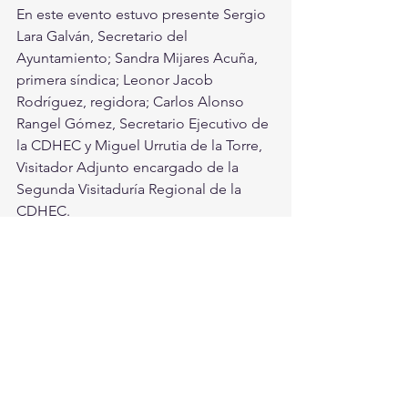
En este evento estuvo presente Sergio 
Lara Galván, Secretario del 
Ayuntamiento; Sandra Mijares Acuña, 
primera síndica; Leonor Jacob 
Rodríguez, regidora; Carlos Alonso 
Rangel Gómez, Secretario Ejecutivo de 
la CDHEC y Miguel Urrutia de la Torre, 
Visitador Adjunto encargado de la 
Segunda Visitaduría Regional de la 
CDHEC.
Ve el video aquí:
https://www.facebook.com/redcomarca/vide
os/424110378454683/