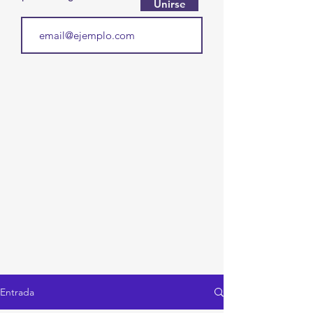
Unirse
Entrada