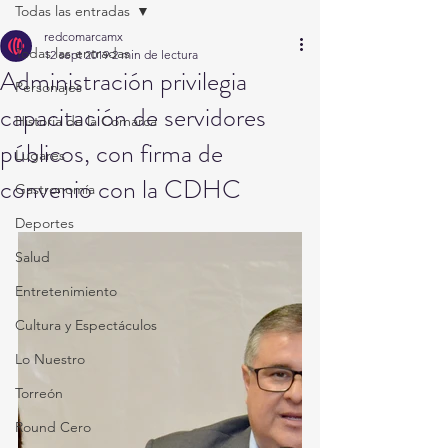
Todas las entradas
redcomarcamx
Todas las entradas
12 sept 2019
2 min de lectura
Administración privilegia
Personajes
capacitación de servidores
Historia de la Comarca
públicos, con firma de
Lugares
convenio con la CDHC
Gastronomía
Deportes
Salud
Entretenimiento
Cultura y Espectáculos
Lo Nuestro
Torreón
Round Cero