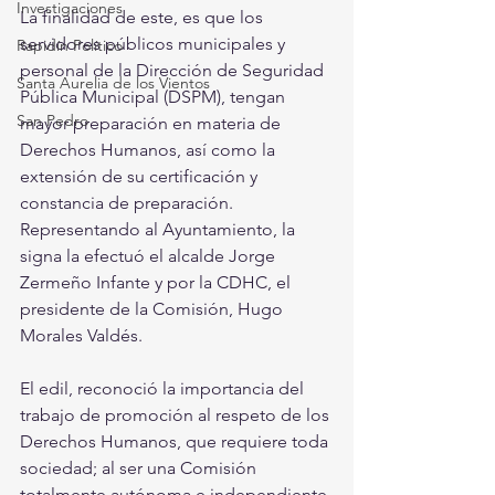
Investigaciones
La finalidad de este, es que los 
servidores públicos municipales y 
Rapidín Político
personal de la Dirección de Seguridad 
Santa Aurelia de los Vientos
Pública Municipal (DSPM), tengan 
San Pedro
mayor preparación en materia de 
Derechos Humanos, así como la 
extensión de su certificación y 
constancia de preparación.
Representando al Ayuntamiento, la 
signa la efectuó el alcalde Jorge 
Zermeño Infante y por la CDHC, el 
presidente de la Comisión, Hugo 
Morales Valdés.
El edil, reconoció la importancia del 
trabajo de promoción al respeto de los 
Derechos Humanos, que requiere toda 
sociedad; al ser una Comisión 
totalmente autónoma e independiente 