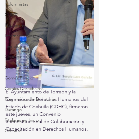
Columnistas
CDMX
Nacionales
Internacionales
Tecnología
Chismes
Qué Curioso
Gómez Palacio
Comics Derechairos
El Ayuntamiento de Torreón y la 
Fragmentos de la Historia
Comisión de Derechos Humanos del 
Estado de Coahuila (CDHC), firmaron 
Durango
este jueves, un Convenio 
Titulares en Inicio
Interinstitucional de Colaboración y 
Capacitación en Derechos Humanos.
Coahuila